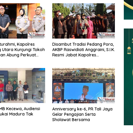
aturahmi, Kapolres
Disambut Tradisi Pedang Pora,
 Utara Kunjungi Tokoh
AKBP Raswidiati Anggraini, S.I.K.
uan Abung Perkuat
Resmi Jabat Kapolres
Jaga Kamtibma
Lampung Utara
GMB Kecewa, Audiensi
Anniversary ke-6, PR Tali Jaya
ukai Madura Tak
Gelar Pengajian Serta
Sholawat Bersama