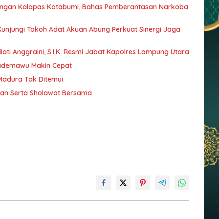
dengan Kalapas Kotabumi, Bahas Pemberantasan Narkoba
 Kunjungi Tokoh Adat Akuan Abung Perkuat Sinergi Jaga
ati Anggraini, S.I.K. Resmi Jabat Kapolres Lampung Utara
Pademawu Makin Cepat
 Madura Tak Ditemui
jian Serta Sholawat Bersama