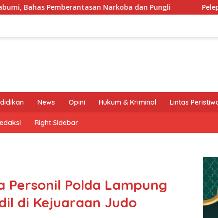
arkoba dan Pungli
Pelepasan Kontingen Gerakan Pramu
didikan
News
Opini
Hukum & Kriminal
Lintas Peristiw
edaksi
Right Sidebar
ua Personil Polda Lampung
il di Kejuaraan Judo