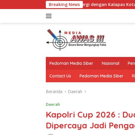
Langsung
uat Sinergi dengan Kalapas Kotabumi, Bahas Pemberantasan N
Breaking News
ke
konten
Pedoman Media Siber
Nasional
Pen
Contact Us
Pedoman Media Siber
R
Beranda
Daerah
Daerah
Kapolri Cup 2026 : D
Dipercaya Jadi Pengad