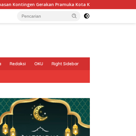
ka Kota Kediri yang akan mengikuti Jambore Nasional (Jamnas)
a
Redaksi
OKU
Right Sidebar