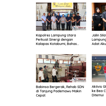
Kapolres Lampung Utara
Jalin Sil
Perkuat Sinergi dengan
Lampung
Kalapas Kotabumi, Bahas
Adat Ak
Pemberantasan Narkoba dan
Sinergi 
Pungli
Aktivis 
Babinsa Bergerak, Rehab SDN
ke Bea C
di Tanjung Pademawu Makin
Ditemui
Cepat