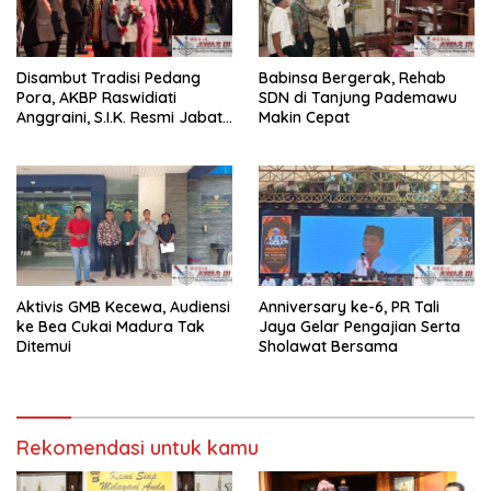
Disambut Tradisi Pedang
Babinsa Bergerak, Rehab
Pora, AKBP Raswidiati
SDN di Tanjung Pademawu
Anggraini, S.I.K. Resmi Jabat
Makin Cepat
Kapolres Lampung Utara
Aktivis GMB Kecewa, Audiensi
Anniversary ke-6, PR Tali
ke Bea Cukai Madura Tak
Jaya Gelar Pengajian Serta
Ditemui
Sholawat Bersama
Rekomendasi untuk kamu