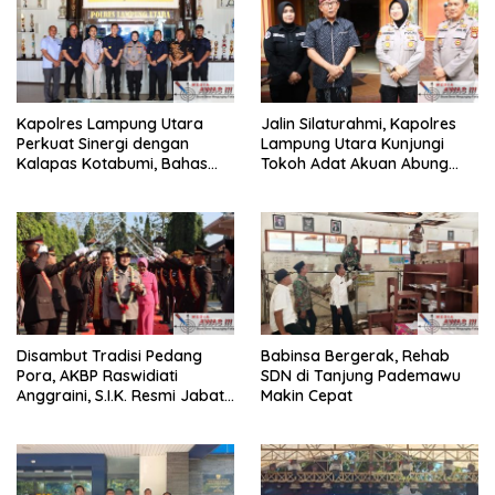
Kapolres Lampung Utara
Jalin Silaturahmi, Kapolres
Perkuat Sinergi dengan
Lampung Utara Kunjungi
Kalapas Kotabumi, Bahas
Tokoh Adat Akuan Abung
Pemberantasan Narkoba
Perkuat Sinergi Jaga
dan Pungli
Kamtibma
Disambut Tradisi Pedang
Babinsa Bergerak, Rehab
Pora, AKBP Raswidiati
SDN di Tanjung Pademawu
Anggraini, S.I.K. Resmi Jabat
Makin Cepat
Kapolres Lampung Utara