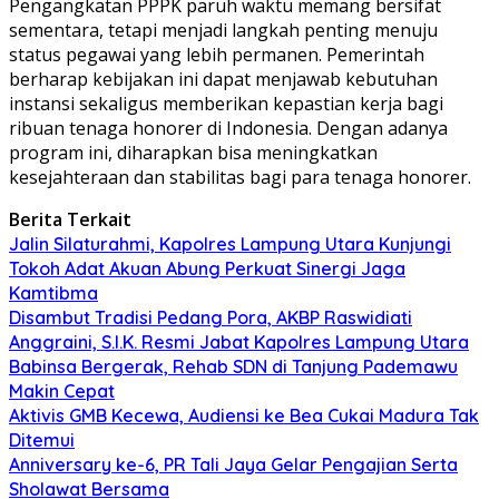
Pengangkatan PPPK paruh waktu memang bersifat
sementara, tetapi menjadi langkah penting menuju
status pegawai yang lebih permanen. Pemerintah
berharap kebijakan ini dapat menjawab kebutuhan
instansi sekaligus memberikan kepastian kerja bagi
ribuan tenaga honorer di Indonesia. Dengan adanya
program ini, diharapkan bisa meningkatkan
kesejahteraan dan stabilitas bagi para tenaga honorer.
Berita Terkait
Jalin Silaturahmi, Kapolres Lampung Utara Kunjungi
Tokoh Adat Akuan Abung Perkuat Sinergi Jaga
Kamtibma
Disambut Tradisi Pedang Pora, AKBP Raswidiati
Anggraini, S.I.K. Resmi Jabat Kapolres Lampung Utara
Babinsa Bergerak, Rehab SDN di Tanjung Pademawu
Makin Cepat
Aktivis GMB Kecewa, Audiensi ke Bea Cukai Madura Tak
Ditemui
Anniversary ke-6, PR Tali Jaya Gelar Pengajian Serta
Sholawat Bersama