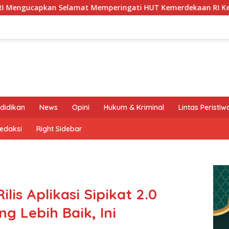
at Memperingati HUT Kemerdekaan RI Ke-80
Disambut T
didikan
News
Opini
Hukum & Kriminal
Lintas Peristiw
edaksi
Right Sidebar
is Aplikasi Sipikat 2.0
g Lebih Baik, Ini