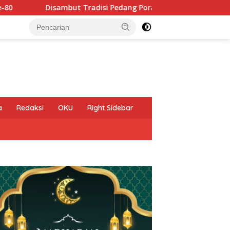
radisi Pedang Pora, AKBP Raswidiati Anggraini, S.I.K. Resmi Ja
a
Redaksi
OKU
Right Sidebar