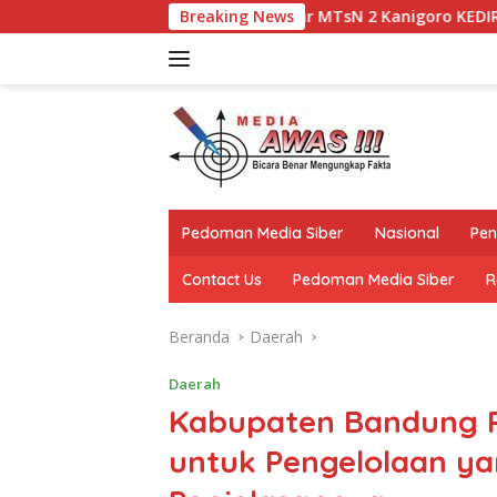
Langsung
Keluarga Besar MTsN 2 Kanigoro KEDIRI Mengucapkan Selam
Breaking News
ke
konten
Pedoman Media Siber
Nasional
Pen
Contact Us
Pedoman Media Siber
R
Beranda
Daerah
Daerah
Kabupaten Bandung Ril
untuk Pengelolaan yan