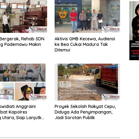
Bergerak, Rehab SDN
Aktivis GMB Kecewa, Audiensi
ung Pademawu Makin
ke Bea Cukai Madura Tak
Ditemui
widiati Anggraini
Proyek Sekolah Rakyat Cepu,
bat Kapolres
Diduga Ada Penyimpangan,
Utara, Siap Lanjutkan
Jadi Sorotan Publik
n Presisi kepada
kat