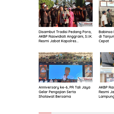
Disambut Tradisi Pedang Pora,
Babinsa 
AKBP Raswidiati Anggraini, S.I.K.
di Tanj
Resmi Jabat Kapolres
Cepat
Lampung Utara
Anniversary ke-6, PR Tali Jaya
AKBP Ras
Gelar Pengajian Serta
Resmi Ja
Sholawat Bersama
Lampung 
Pelayana
Masyara