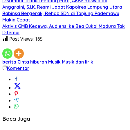
Disambut Tradisi Pedang Pora, AKBP Raswidiati
Anggraini, S.I.K. Resmi Jabat Kapolres Lampung Utara
Babinsa Bergerak, Rehab SDN di Tanjung Pademawu
Makin Cepat
Aktivis GMB Kecewa, Audiensi ke Bea Cukai Madura Tak
Ditemui
Post Views:
165
berita
Cinta
hiburan
Musik
Musik dan lirik
Komentar
Baca Juga