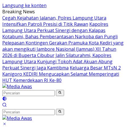
Langsung ke konten
Breaking News
Cegah Kejahatan Jalanan, Polres Lampung Utara
Intensifkan Patroli Presisi di Titik Rawan
Kapolres
Lampung Utara Perkuat Sinergi dengan Kalapas
Kotabumi, Bahas Pemberantasan Narkoba dan Pungli
Pelepasan Kontingen Gerakan Pramuka Kota Kediri yang
akan mengikuti Jambore Nasional (Jamnas) XII Tahun
2026 di Buperta Cibubur
Jalin Silaturahmi, Kapolres
Lampung Utara Kunjungi Tokoh Adat Akuan Abung
Perkuat Sinergi Jaga Kamtibma
Keluarga Besar MTsN 2
Kanigoro KEDIRI Mengucapkan Selamat Memperingati
HUT Kemerdekaan RI Ke-80