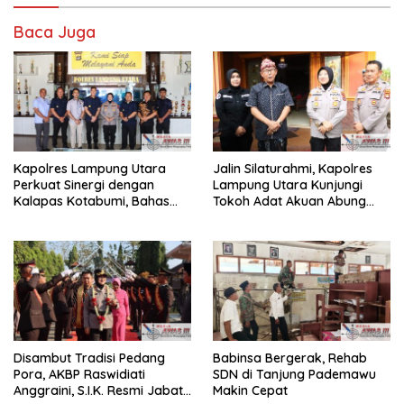
Baca Juga
Kapolres Lampung Utara
Jalin Silaturahmi, Kapolres
Perkuat Sinergi dengan
Lampung Utara Kunjungi
Kalapas Kotabumi, Bahas
Tokoh Adat Akuan Abung
Pemberantasan Narkoba
Perkuat Sinergi Jaga
dan Pungli
Kamtibma
Disambut Tradisi Pedang
Babinsa Bergerak, Rehab
Pora, AKBP Raswidiati
SDN di Tanjung Pademawu
Anggraini, S.I.K. Resmi Jabat
Makin Cepat