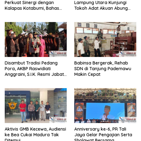
Perkuat Sinergi dengan
Lampung Utara Kunjungi
Kalapas Kotabumi, Bahas
Tokoh Adat Akuan Abung
Pemberantasan Narkoba
Perkuat Sinergi Jaga
dan Pungli
Kamtibma
Disambut Tradisi Pedang
Babinsa Bergerak, Rehab
Pora, AKBP Raswidiati
SDN di Tanjung Pademawu
Anggraini, S.I.K. Resmi Jabat
Makin Cepat
Kapolres Lampung Utara
Aktivis GMB Kecewa, Audiensi
Anniversary ke-6, PR Tali
ke Bea Cukai Madura Tak
Jaya Gelar Pengajian Serta
Ditemui
Sholawat Bersama