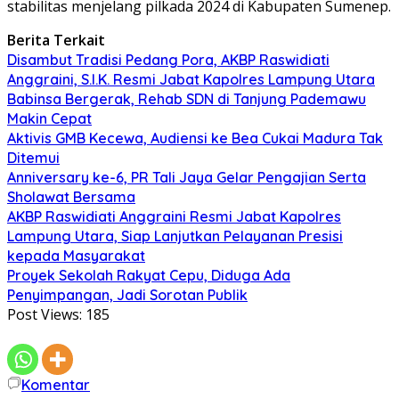
stabilitas menjelang pilkada 2024 di Kabupaten Sumenep.
Berita Terkait
Disambut Tradisi Pedang Pora, AKBP Raswidiati
Anggraini, S.I.K. Resmi Jabat Kapolres Lampung Utara
Babinsa Bergerak, Rehab SDN di Tanjung Pademawu
Makin Cepat
Aktivis GMB Kecewa, Audiensi ke Bea Cukai Madura Tak
Ditemui
Anniversary ke-6, PR Tali Jaya Gelar Pengajian Serta
Sholawat Bersama
AKBP Raswidiati Anggraini Resmi Jabat Kapolres
Lampung Utara, Siap Lanjutkan Pelayanan Presisi
kepada Masyarakat
Proyek Sekolah Rakyat Cepu, Diduga Ada
Penyimpangan, Jadi Sorotan Publik
Post Views:
185
Komentar