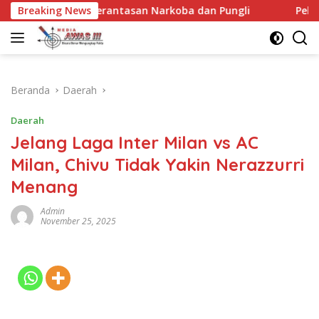
Langsung
, Bahas Pemberantasan Narkoba dan Pungli
Breaking News
Pelepasan 
ke
konten
Beranda
Daerah
Daerah
Jelang Laga Inter Milan vs AC
Milan, Chivu Tidak Yakin Nerazzurri
Menang
Admin
November 25, 2025