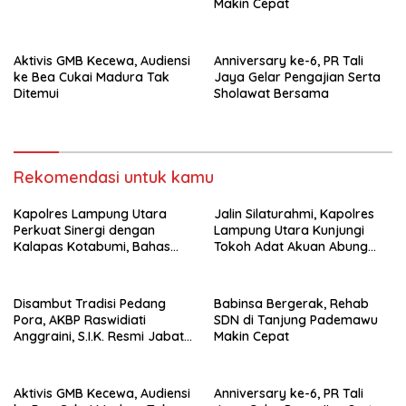
Makin Cepat
Aktivis GMB Kecewa, Audiensi
Anniversary ke-6, PR Tali
ke Bea Cukai Madura Tak
Jaya Gelar Pengajian Serta
Ditemui
Sholawat Bersama
Rekomendasi untuk kamu
Kapolres Lampung Utara
Jalin Silaturahmi, Kapolres
Perkuat Sinergi dengan
Lampung Utara Kunjungi
Kalapas Kotabumi, Bahas
Tokoh Adat Akuan Abung
Pemberantasan Narkoba
Perkuat Sinergi Jaga
dan Pungli
Kamtibma
Disambut Tradisi Pedang
Babinsa Bergerak, Rehab
Pora, AKBP Raswidiati
SDN di Tanjung Pademawu
Anggraini, S.I.K. Resmi Jabat
Makin Cepat
Kapolres Lampung Utara
Aktivis GMB Kecewa, Audiensi
Anniversary ke-6, PR Tali