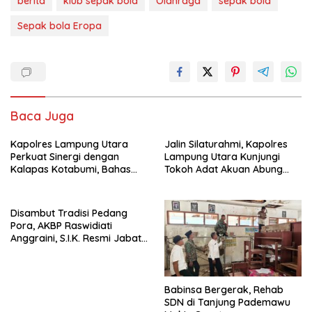
berita
klub sepak bola
Olahraga
sepak bola
Sepak bola Eropa
Baca Juga
Kapolres Lampung Utara
Jalin Silaturahmi, Kapolres
Perkuat Sinergi dengan
Lampung Utara Kunjungi
Kalapas Kotabumi, Bahas
Tokoh Adat Akuan Abung
Pemberantasan Narkoba
Perkuat Sinergi Jaga
dan Pungli
Kamtibma
Disambut Tradisi Pedang
Pora, AKBP Raswidiati
Anggraini, S.I.K. Resmi Jabat
Kapolres Lampung Utara
Babinsa Bergerak, Rehab
SDN di Tanjung Pademawu