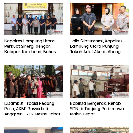
Kapolres Lampung Utara
Jalin Silaturahmi, Kapolres
Perkuat Sinergi dengan
Lampung Utara Kunjungi
Kalapas Kotabumi, Bahas
Tokoh Adat Akuan Abung
Pemberantasan Narkoba
Perkuat Sinergi Jaga
dan Pungli
Kamtibma
Disambut Tradisi Pedang
Babinsa Bergerak, Rehab
Pora, AKBP Raswidiati
SDN di Tanjung Pademawu
Anggraini, S.I.K. Resmi Jabat
Makin Cepat
Kapolres Lampung Utara