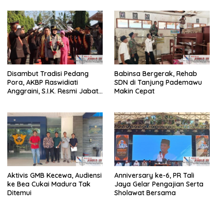
dan Pungli
Kamtibma
Disambut Tradisi Pedang
Babinsa Bergerak, Rehab
Pora, AKBP Raswidiati
SDN di Tanjung Pademawu
Anggraini, S.I.K. Resmi Jabat
Makin Cepat
Kapolres Lampung Utara
Aktivis GMB Kecewa, Audiensi
Anniversary ke-6, PR Tali
ke Bea Cukai Madura Tak
Jaya Gelar Pengajian Serta
Ditemui
Sholawat Bersama