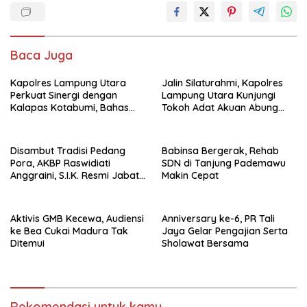
Baca Juga
Kapolres Lampung Utara
Jalin Silaturahmi, Kapolres
Perkuat Sinergi dengan
Lampung Utara Kunjungi
Kalapas Kotabumi, Bahas
Tokoh Adat Akuan Abung
Pemberantasan Narkoba
Perkuat Sinergi Jaga
dan Pungli
Kamtibma
Disambut Tradisi Pedang
Babinsa Bergerak, Rehab
Pora, AKBP Raswidiati
SDN di Tanjung Pademawu
Anggraini, S.I.K. Resmi Jabat
Makin Cepat
Kapolres Lampung Utara
Aktivis GMB Kecewa, Audiensi
Anniversary ke-6, PR Tali
ke Bea Cukai Madura Tak
Jaya Gelar Pengajian Serta
Ditemui
Sholawat Bersama
Rekomendasi untuk kamu