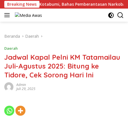
Langsung
ngan Kalapas Kotabumi, Bahas Pemberantasan Narkoba dan Pun
Breaking News
ke
konten
Beranda
Daerah
Daerah
Jadwal Kapal Pelni KM Tatamailau
Juli-Agustus 2025: Bitung ke
Tidore, Cek Sorong Hari Ini
Admin
Juli 29, 2025