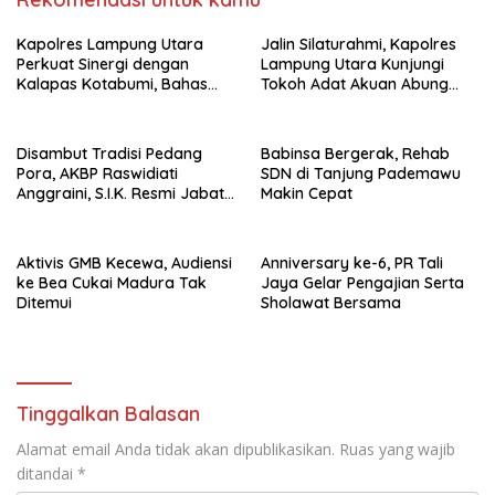
Kapolres Lampung Utara
Jalin Silaturahmi, Kapolres
Perkuat Sinergi dengan
Lampung Utara Kunjungi
Kalapas Kotabumi, Bahas
Tokoh Adat Akuan Abung
Pemberantasan Narkoba
Perkuat Sinergi Jaga
dan Pungli
Kamtibma
Disambut Tradisi Pedang
Babinsa Bergerak, Rehab
Pora, AKBP Raswidiati
SDN di Tanjung Pademawu
Anggraini, S.I.K. Resmi Jabat
Makin Cepat
Kapolres Lampung Utara
Aktivis GMB Kecewa, Audiensi
Anniversary ke-6, PR Tali
ke Bea Cukai Madura Tak
Jaya Gelar Pengajian Serta
Ditemui
Sholawat Bersama
Tinggalkan Balasan
Alamat email Anda tidak akan dipublikasikan.
Ruas yang wajib
ditandai
*