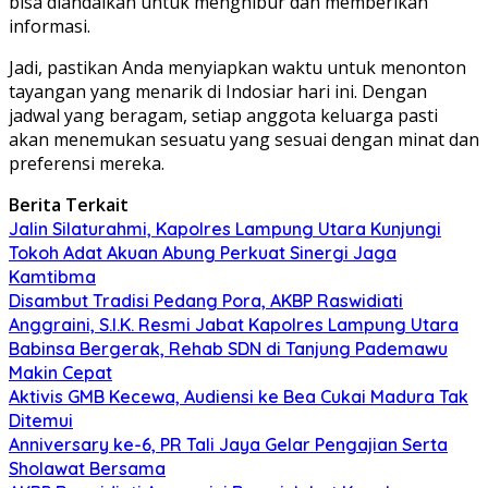
bisa diandalkan untuk menghibur dan memberikan
informasi.
Jadi, pastikan Anda menyiapkan waktu untuk menonton
tayangan yang menarik di Indosiar hari ini. Dengan
jadwal yang beragam, setiap anggota keluarga pasti
akan menemukan sesuatu yang sesuai dengan minat dan
preferensi mereka.
Berita Terkait
Jalin Silaturahmi, Kapolres Lampung Utara Kunjungi
Tokoh Adat Akuan Abung Perkuat Sinergi Jaga
Kamtibma
Disambut Tradisi Pedang Pora, AKBP Raswidiati
Anggraini, S.I.K. Resmi Jabat Kapolres Lampung Utara
Babinsa Bergerak, Rehab SDN di Tanjung Pademawu
Makin Cepat
Aktivis GMB Kecewa, Audiensi ke Bea Cukai Madura Tak
Ditemui
Anniversary ke-6, PR Tali Jaya Gelar Pengajian Serta
Sholawat Bersama