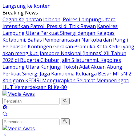
Langsung ke konten
Breaking News
Cegah Kejahatan Jalanan, Polres Lampung Utara
Intensifkan Patroli Presisi di Titik Rawan
Kapolres
Lampung Utara Perkuat Sinergi dengan Kalapas
Kotabumi, Bahas Pemberantasan Narkoba dan Pungli
Pelepasan Kontingen Gerakan Pramuka Kota Kediri yang
akan mengikuti Jambore Nasional (Jamnas) XII Tahun
2026 di Buperta Cibubur
Jalin Silaturahmi, Kapolres
Lampung Utara Kunjungi Tokoh Adat Akuan Abung
Perkuat Sinergi Jaga Kamtibma
Keluarga Besar MTsN 2
Kanigoro KEDIRI Mengucapkan Selamat Memperingati
HUT Kemerdekaan RI Ke-80