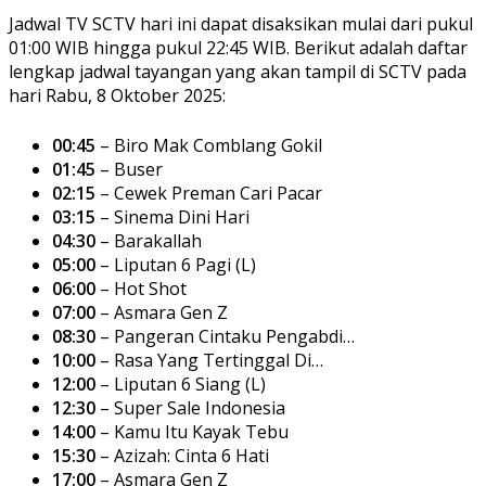
Jadwal TV SCTV hari ini dapat disaksikan mulai dari pukul
01:00 WIB hingga pukul 22:45 WIB. Berikut adalah daftar
lengkap jadwal tayangan yang akan tampil di SCTV pada
hari Rabu, 8 Oktober 2025:
00:45
– Biro Mak Comblang Gokil
01:45
– Buser
02:15
– Cewek Preman Cari Pacar
03:15
– Sinema Dini Hari
04:30
– Barakallah
05:00
– Liputan 6 Pagi (L)
06:00
– Hot Shot
07:00
– Asmara Gen Z
08:30
– Pangeran Cintaku Pengabdi…
10:00
– Rasa Yang Tertinggal Di…
12:00
– Liputan 6 Siang (L)
12:30
– Super Sale Indonesia
14:00
– Kamu Itu Kayak Tebu
15:30
– Azizah: Cinta 6 Hati
17:00
– Asmara Gen Z