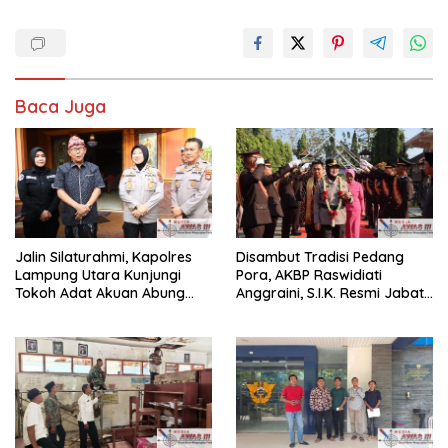
Baca Juga
Jalin Silaturahmi, Kapolres
Disambut Tradisi Pedang
Lampung Utara Kunjungi
Pora, AKBP Raswidiati
Tokoh Adat Akuan Abung
Anggraini, S.I.K. Resmi Jabat
Perkuat Sinergi Jaga
Kapolres Lampung Utara
Kamtibma