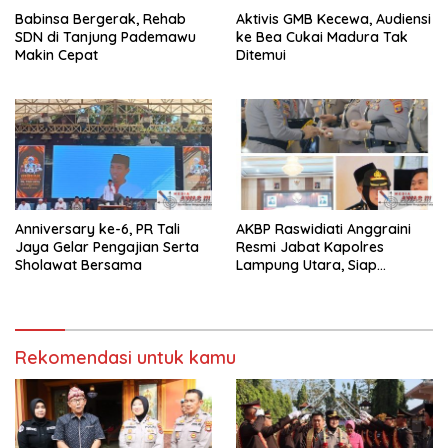
Babinsa Bergerak, Rehab
Aktivis GMB Kecewa, Audiensi
SDN di Tanjung Pademawu
ke Bea Cukai Madura Tak
Makin Cepat
Ditemui
Anniversary ke-6, PR Tali
AKBP Raswidiati Anggraini
Jaya Gelar Pengajian Serta
Resmi Jabat Kapolres
Sholawat Bersama
Lampung Utara, Siap
Lanjutkan Pelayanan Presisi
kepada Masyarakat
Rekomendasi untuk kamu