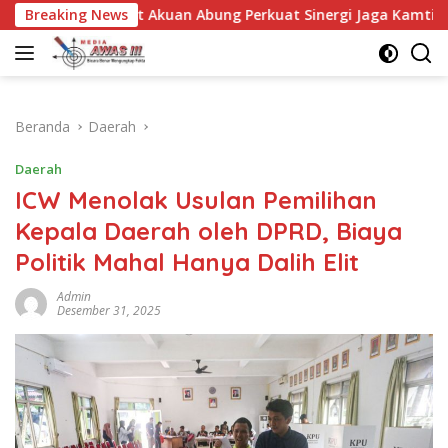
Langsung
h Adat Akuan Abung Perkuat Sinergi Jaga Kamtibma
Breaking News
Ke
ke
konten
Beranda
Daerah
Daerah
ICW Menolak Usulan Pemilihan
Kepala Daerah oleh DPRD, Biaya
Politik Mahal Hanya Dalih Elit
Admin
Desember 31, 2025