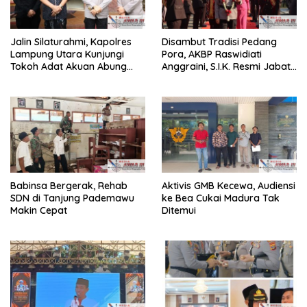
Jalin Silaturahmi, Kapolres
Disambut Tradisi Pedang
Lampung Utara Kunjungi
Pora, AKBP Raswidiati
Tokoh Adat Akuan Abung
Anggraini, S.I.K. Resmi Jabat
Perkuat Sinergi Jaga
Kapolres Lampung Utara
Kamtibma
Babinsa Bergerak, Rehab
Aktivis GMB Kecewa, Audiensi
SDN di Tanjung Pademawu
ke Bea Cukai Madura Tak
Makin Cepat
Ditemui