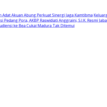
oh Adat Akuan Abung Perkuat Sinergi Jaga Kamtibma
Keluar
si Pedang Pora, AKBP Raswidiati Anggraini, S.I.K. Resmi Ja
udiensi ke Bea Cukai Madura Tak Ditemui