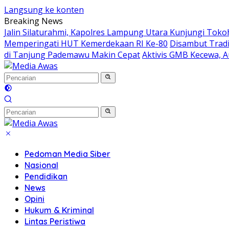
Langsung ke konten
Breaking News
Jalin Silaturahmi, Kapolres Lampung Utara Kunjungi Tok
Memperingati HUT Kemerdekaan RI Ke-80
Disambut Tradi
di Tanjung Pademawu Makin Cepat
Aktivis GMB Kecewa, A
Pedoman Media Siber
Nasional
Pendidikan
News
Opini
Hukum & Kriminal
Lintas Peristiwa