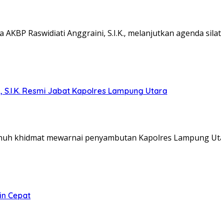
KBP Raswidiati Anggraini, S.I.K., melanjutkan agenda sil
, S.I.K. Resmi Jabat Kapolres Lampung Utara
nuh khidmat mewarnai penyambutan Kapolres Lampung Ut
in Cepat