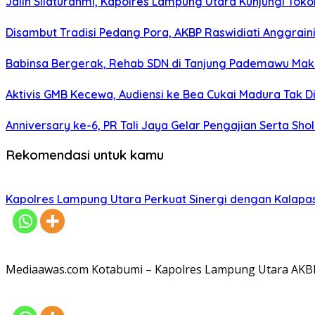
Jalin Silaturahmi, Kapolres Lampung Utara Kunjungi To
Disambut Tradisi Pedang Pora, AKBP Raswidiati Anggraini
Babinsa Bergerak, Rehab SDN di Tanjung Pademawu Mak
Aktivis GMB Kecewa, Audiensi ke Bea Cukai Madura Tak D
Anniversary ke-6, PR Tali Jaya Gelar Pengajian Serta Sh
Rekomendasi untuk kamu
Kapolres Lampung Utara Perkuat Sinergi dengan Kalapa
Mediaawas.com Kotabumi – Kapolres Lampung Utara AKBP R