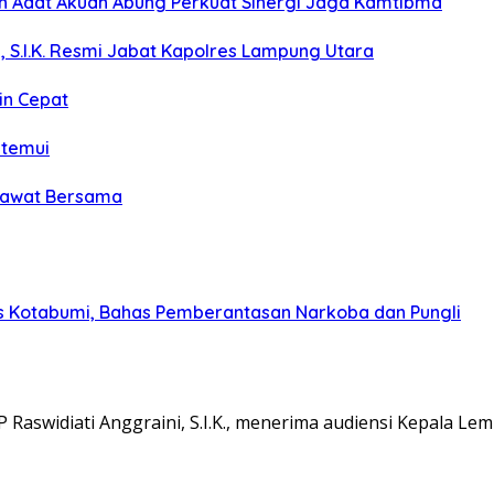
koh Adat Akuan Abung Perkuat Sinergi Jaga Kamtibma
, S.I.K. Resmi Jabat Kapolres Lampung Utara
in Cepat
itemui
olawat Bersama
s Kotabumi, Bahas Pemberantasan Narkoba dan Pungli
aswidiati Anggraini, S.I.K., menerima audiensi Kepala L