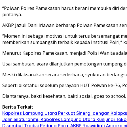
“Polwan Polres Pamekasan harus berani membuka diri de
pintanya.
AKBP Jazuli Dani Iriawan berharap Polwan Pamekasan sema
“Momen ini sebagai motivasi untuk terus bersemangat me
memberikan sumbangsih terbaik kepada Institusi Polri,” ka
Menurut Kapolres Pamekasan, menjadi Polisi Wanita adalah
Usai sambutan, acara dilanjutkan pemotongan tumpeng da
Meski dilaksanakan secara sederhana, syukuran berlangs
Seperti diketahui sebelum perayaan HUT Polwan ke-76, Po
Diantaranya, bakti kesehatan, bakti sosial, goes to school,
Berita Terkait
Kapolres Lampung Utara Perkuat Sinergi dengan Kalapa
Jalin Silaturahmi, Kapolres Lampung Utara Kunjungi To
Disambut Tradisi Pedang Pora, AKBP Raswidiati Anggraini