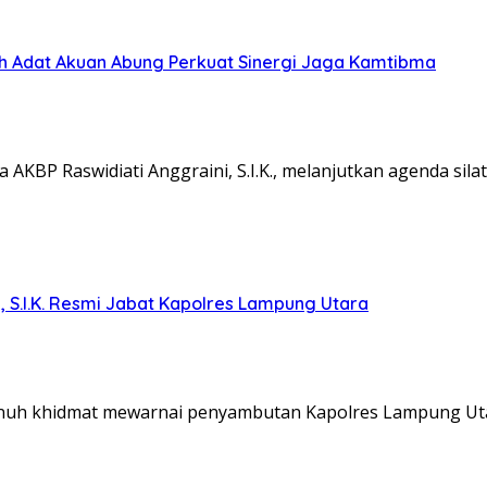
koh Adat Akuan Abung Perkuat Sinergi Jaga Kamtibma
KBP Raswidiati Anggraini, S.I.K., melanjutkan agenda sil
, S.I.K. Resmi Jabat Kapolres Lampung Utara
nuh khidmat mewarnai penyambutan Kapolres Lampung Ut