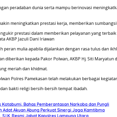
ngan peradaban dunia serta mampu berinovasi meningkatk
kin meningkatkan prestasi kerja, memberikan sumbangsih t
ngukir prestasi dalam memberikan pelayanan yang terbaik
ta AKBP Jazuli Dani Iriawan
 peran mulia apabila dijalankan dengan rasa tulus dan ikhl
n diberikan kepada Pakor Polwan, AKBP Hj. Siti Maryatun 
ung meriah dan khidmat.
lwan Polres Pamekasan telah melakukan berbagai kegiatan 
 dan bakti religi bersih-bersih tempat ibadah.
s Kotabumi, Bahas Pemberantasan Narkoba dan Pungli
koh Adat Akuan Abung Perkuat Sinergi Jaga Kamtibma
, S.I.K. Resmi Jabat Kapolres Lampung Utara