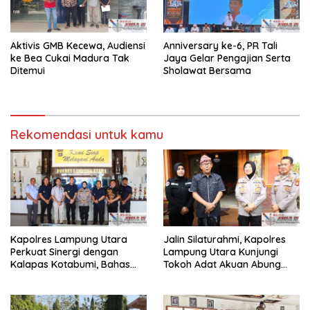
Aktivis GMB Kecewa, Audiensi
Anniversary ke-6, PR Tali
ke Bea Cukai Madura Tak
Jaya Gelar Pengajian Serta
Ditemui
Sholawat Bersama
Rekomendasi untuk kamu
Kapolres Lampung Utara
Jalin Silaturahmi, Kapolres
Perkuat Sinergi dengan
Lampung Utara Kunjungi
Kalapas Kotabumi, Bahas
Tokoh Adat Akuan Abung
Pemberantasan Narkoba
Perkuat Sinergi Jaga
dan Pungli
Kamtibma