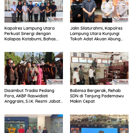
Kapolres Lampung Utara
Jalin Silaturahmi, Kapolres
Perkuat Sinergi dengan
Lampung Utara Kunjungi
Kalapas Kotabumi, Bahas
Tokoh Adat Akuan Abung
Pemberantasan Narkoba
Perkuat Sinergi Jaga
dan Pungli
Kamtibma
Disambut Tradisi Pedang
Babinsa Bergerak, Rehab
Pora, AKBP Raswidiati
SDN di Tanjung Pademawu
Anggraini, S.I.K. Resmi Jabat
Makin Cepat
Kapolres Lampung Utara