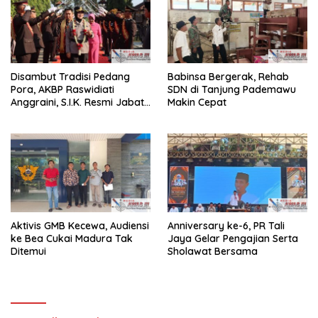
Disambut Tradisi Pedang
Babinsa Bergerak, Rehab
Pora, AKBP Raswidiati
SDN di Tanjung Pademawu
Anggraini, S.I.K. Resmi Jabat
Makin Cepat
Kapolres Lampung Utara
Aktivis GMB Kecewa, Audiensi
Anniversary ke-6, PR Tali
ke Bea Cukai Madura Tak
Jaya Gelar Pengajian Serta
Ditemui
Sholawat Bersama