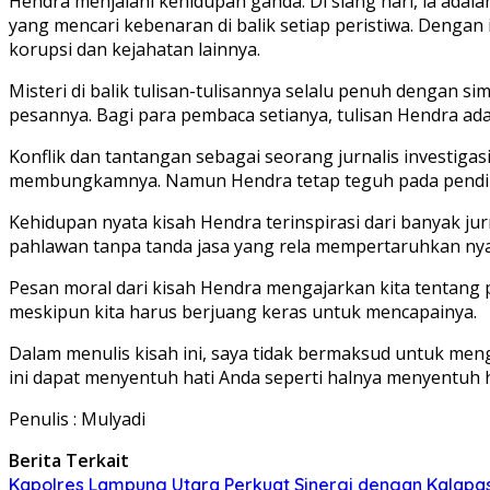
Hendra menjalani kehidupan ganda. Di siang hari, ia adal
yang mencari kebenaran di balik setiap peristiwa. Dengan
korupsi dan kejahatan lainnya.
Misteri di balik tulisan-tulisannya selalu penuh dengan
pesannya. Bagi para pembaca setianya, tulisan Hendra ad
Konflik dan tantangan sebagai seorang jurnalis investi
membungkamnya. Namun Hendra tetap teguh pada pendiri
Kehidupan nyata kisah Hendra terinspirasi dari banyak j
pahlawan tanpa tanda jasa yang rela mempertaruhkan ny
Pesan moral dari kisah Hendra mengajarkan kita tentang 
meskipun kita harus berjuang keras untuk mencapainya.
Dalam menulis kisah ini, saya tidak bermaksud untuk meng
ini dapat menyentuh hati Anda seperti halnya menyentuh h
Penulis : Mulyadi
Berita Terkait
Kapolres Lampung Utara Perkuat Sinergi dengan Kalapa