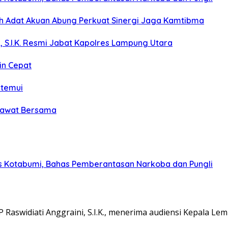
koh Adat Akuan Abung Perkuat Sinergi Jaga Kamtibma
, S.I.K. Resmi Jabat Kapolres Lampung Utara
in Cepat
itemui
olawat Bersama
s Kotabumi, Bahas Pemberantasan Narkoba dan Pungli
aswidiati Anggraini, S.I.K., menerima audiensi Kepala L