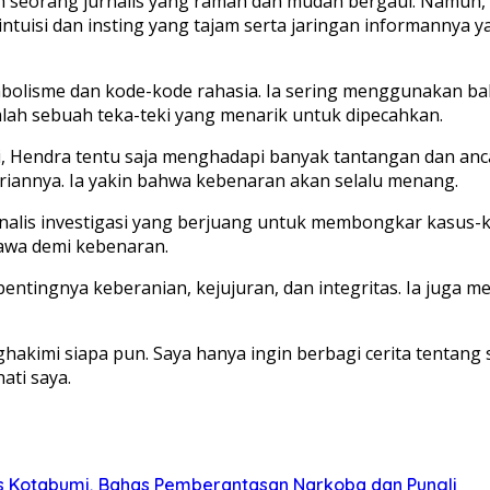
ah seorang jurnalis yang ramah dan mudah bergaul. Namun, 
 intuisi dan insting yang tajam serta jaringan informanny
 simbolisme dan kode-kode rahasia. Ia sering menggunakan
alah sebuah teka-teki yang menarik untuk dipecahkan.
gasi, Hendra tentu saja menghadapi banyak tantangan dan
annya. Ia yakin bahwa kebenaran akan selalu menang.
urnalis investigasi yang berjuang untuk membongkar kasus-
awa demi kebenaran.
pentingnya keberanian, kejujuran, dan integritas. Ia juga
hakimi siapa pun. Saya hanya ingin berbagi cerita tentang
ati saya.
s Kotabumi, Bahas Pemberantasan Narkoba dan Pungli