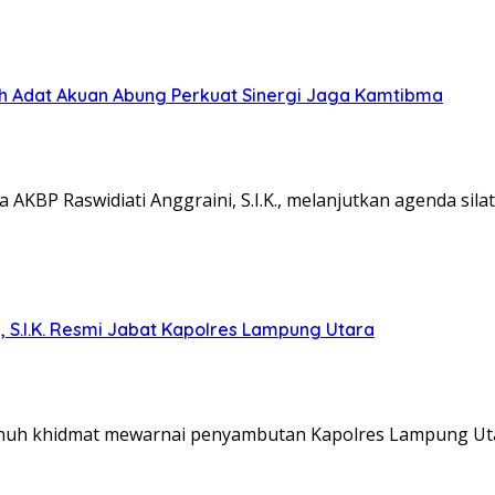
koh Adat Akuan Abung Perkuat Sinergi Jaga Kamtibma
KBP Raswidiati Anggraini, S.I.K., melanjutkan agenda sil
, S.I.K. Resmi Jabat Kapolres Lampung Utara
nuh khidmat mewarnai penyambutan Kapolres Lampung Ut