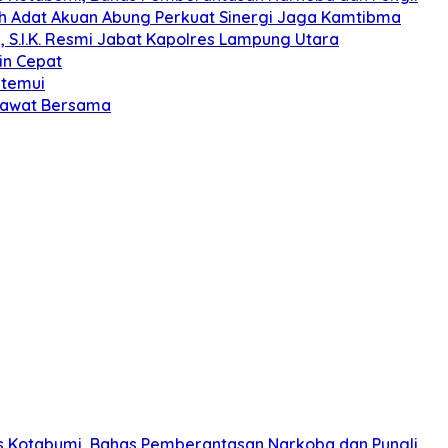
koh Adat Akuan Abung Perkuat Sinergi Jaga Kamtibma
, S.I.K. Resmi Jabat Kapolres Lampung Utara
in Cepat
itemui
olawat Bersama
s Kotabumi, Bahas Pemberantasan Narkoba dan Pungli