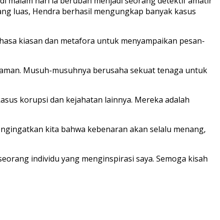
di malam hari ia berubah menjadi seorang detektif amatir
a yang luas, Hendra berhasil mengungkap banyak kasus
 bahasa kiasan dan metafora untuk menyampaikan pesan-
 ancaman. Musuh-musuhnya berusaha sekuat tenaga untuk
kasus korupsi dan kejahatan lainnya. Mereka adalah
 mengingatkan kita bahwa kebenaran akan selalu menang,
 seorang individu yang menginspirasi saya. Semoga kisah