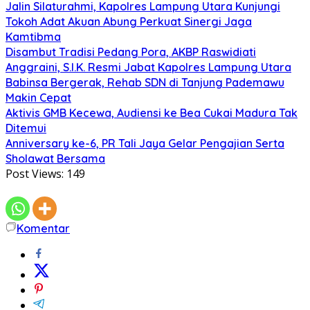
Jalin Silaturahmi, Kapolres Lampung Utara Kunjungi
Tokoh Adat Akuan Abung Perkuat Sinergi Jaga
Kamtibma
Disambut Tradisi Pedang Pora, AKBP Raswidiati
Anggraini, S.I.K. Resmi Jabat Kapolres Lampung Utara
Babinsa Bergerak, Rehab SDN di Tanjung Pademawu
Makin Cepat
Aktivis GMB Kecewa, Audiensi ke Bea Cukai Madura Tak
Ditemui
Anniversary ke-6, PR Tali Jaya Gelar Pengajian Serta
Sholawat Bersama
Post Views:
149
Komentar