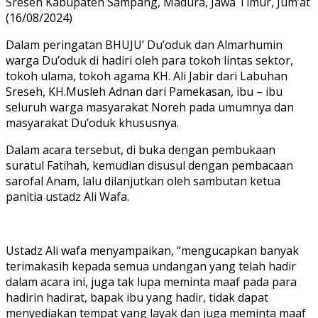
Sreseh Kabupaten Sampang, Madura, Jawa Timur, Jum’at
(16/08/2024)
Dalam peringatan BHUJU’ Du’oduk dan Almarhumin
warga Du’oduk di hadiri oleh para tokoh lintas sektor,
tokoh ulama, tokoh agama KH. Ali Jabir dari Labuhan
Sreseh, KH.Musleh Adnan dari Pamekasan, ibu – ibu
seluruh warga masyarakat Noreh pada umumnya dan
masyarakat Du’oduk khususnya.
Dalam acara tersebut, di buka dengan pembukaan
suratul Fatihah, kemudian disusul dengan pembacaan
sarofal Anam, lalu dilanjutkan oleh sambutan ketua
panitia ustadz Ali Wafa.
Ustadz Ali wafa menyampaikan, “mengucapkan banyak
terimakasih kepada semua undangan yang telah hadir
dalam acara ini, juga tak lupa meminta maaf pada para
hadirin hadirat, bapak ibu yang hadir, tidak dapat
menyediakan tempat yang layak dan juga meminta maaf