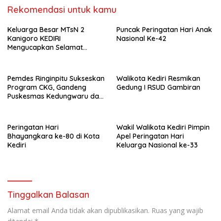
Rekomendasi untuk kamu
Keluarga Besar MTsN 2
Puncak Peringatan Hari Anak
Kanigoro KEDIRI
Nasional Ke-42
Mengucapkan Selamat
Memperingati HUT
Kemerdekaan RI Ke-80
Pemdes Ringinpitu Sukseskan
Walikota Kediri Resmikan
Program CKG, Gandeng
Gedung I RSUD Gambiran
Puskesmas Kedungwaru dan
Mahasiswa KKN UIN Satu
Peringatan Hari
Wakil Walikota Kediri Pimpin
Bhayangkara ke-80 di Kota
Apel Peringatan Hari
Kediri
Keluarga Nasional ke-33
Tinggalkan Balasan
Alamat email Anda tidak akan dipublikasikan.
Ruas yang wajib