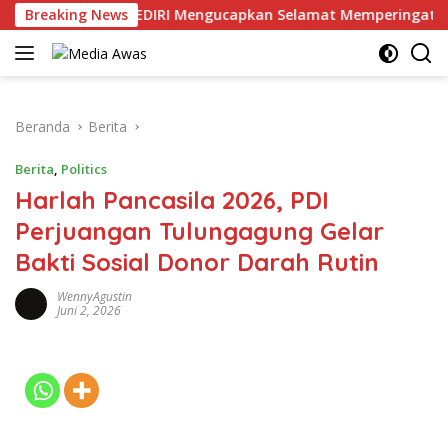
Langsung
sN 2 Kanigoro KEDIRI Mengucapkan Selamat Memperingati HUT
Breaking News
ke
konten
Beranda
Berita
Berita
,
Politics
Harlah Pancasila 2026, PDI
Perjuangan Tulungagung Gelar
Bakti Sosial Donor Darah Rutin
WennyAgustin
Juni 2, 2026