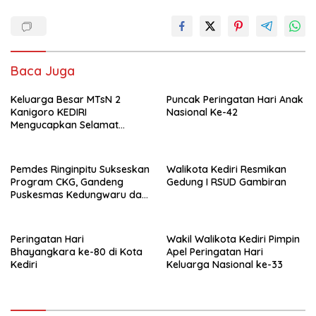
Baca Juga
Keluarga Besar MTsN 2
Puncak Peringatan Hari Anak
Kanigoro KEDIRI
Nasional Ke-42
Mengucapkan Selamat
Memperingati HUT
Kemerdekaan RI Ke-80
Pemdes Ringinpitu Sukseskan
Walikota Kediri Resmikan
Program CKG, Gandeng
Gedung I RSUD Gambiran
Puskesmas Kedungwaru dan
Mahasiswa KKN UIN Satu
Peringatan Hari
Wakil Walikota Kediri Pimpin
Bhayangkara ke-80 di Kota
Apel Peringatan Hari
Kediri
Keluarga Nasional ke-33