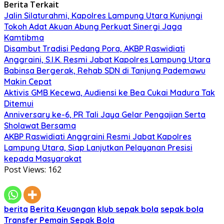
Berita Terkait
Jalin Silaturahmi, Kapolres Lampung Utara Kunjungi
Tokoh Adat Akuan Abung Perkuat Sinergi Jaga
Kamtibma
Disambut Tradisi Pedang Pora, AKBP Raswidiati
Anggraini, S.I.K. Resmi Jabat Kapolres Lampung Utara
Babinsa Bergerak, Rehab SDN di Tanjung Pademawu
Makin Cepat
Aktivis GMB Kecewa, Audiensi ke Bea Cukai Madura Tak
Ditemui
Anniversary ke-6, PR Tali Jaya Gelar Pengajian Serta
Sholawat Bersama
AKBP Raswidiati Anggraini Resmi Jabat Kapolres
Lampung Utara, Siap Lanjutkan Pelayanan Presisi
kepada Masyarakat
Post Views:
162
berita
Berita Keuangan
klub sepak bola
sepak bola
Transfer Pemain Sepak Bola