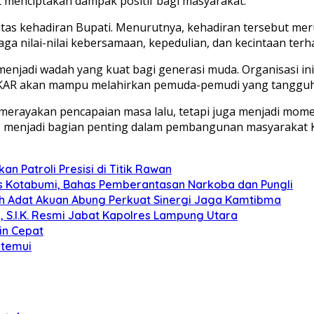
 menciptakan dampak positif bagi masyarakat.
atas kehadiran Bupati. Menurutnya, kehadiran tersebut m
aga nilai-nilai kebersamaan, kepedulian, dan kecintaan ter
njadi wadah yang kuat bagi generasi muda. Organisasi ini
 AKAR akan mampu melahirkan pemuda-pemudi yang tangguh, 
ng merayakan pencapaian masa lalu, tetapi juga menjadi m
s menjadi bagian penting dalam pembangunan masyarakat 
n Patroli Presisi di Titik Rawan
s Kotabumi, Bahas Pemberantasan Narkoba dan Pungli
koh Adat Akuan Abung Perkuat Sinergi Jaga Kamtibma
, S.I.K. Resmi Jabat Kapolres Lampung Utara
in Cepat
itemui