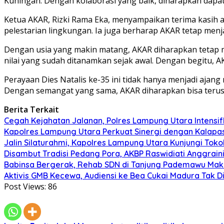
Kuningan. Dengan kolaborasi yang baik, diharapkan dapat
Ketua AKAR, Rizki Rama Eka, menyampaikan terima kasih 
pelestarian lingkungan. Ia juga berharap AKAR tetap menj
Dengan usia yang makin matang, AKAR diharapkan tetap me
nilai yang sudah ditanamkan sejak awal. Dengan begitu,
Perayaan Dies Natalis ke-35 ini tidak hanya menjadi aja
Dengan semangat yang sama, AKAR diharapkan bisa teru
Berita Terkait
Cegah Kejahatan Jalanan, Polres Lampung Utara Intensifka
Kapolres Lampung Utara Perkuat Sinergi dengan Kalapa
Jalin Silaturahmi, Kapolres Lampung Utara Kunjungi To
Disambut Tradisi Pedang Pora, AKBP Raswidiati Anggraini
Babinsa Bergerak, Rehab SDN di Tanjung Pademawu Mak
Aktivis GMB Kecewa, Audiensi ke Bea Cukai Madura Tak D
Post Views:
86