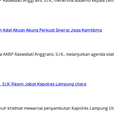
aswidiati Anggraini, S.I.K., menerima audiensi Kepala L
koh Adat Akuan Abung Perkuat Sinergi Jaga Kamtibma
KBP Raswidiati Anggraini, S.I.K., melanjutkan agenda sil
, S.I.K. Resmi Jabat Kapolres Lampung Utara
nuh khidmat mewarnai penyambutan Kapolres Lampung Ut