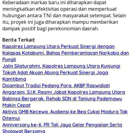
Keberadaan markas baru ini diharapkan dapat
meningkatkan efektivitas operasi dan memperkuat
hubungan antara TNI dan masyarakat setempat. Selain
itu, proyek ini juga diharapkan mampu memberikan
dampak positif bagi perekonomian daerah.
Berita Terkait
Kapolres Lampung Utara Perkuat Sinergi dengan
Kalapas Kotabumi, Bahas Pemberantasan Narkoba dan
Pungli
Jalin Silaturahmi, Kapolres Lampung Utara Kunjungi
Tokoh Adat Akuan Abung Perkuat Sinergi Jaga
Kamtibma
Disambut Tradisi Pedang Pora, AKBP Raswidiati
Anggraini, S.I.K. Resmi Jabat Kapolres Lampung Utara
Babinsa Bergerak, Rehab SDN di Tanjung Pademawu
Makin Cepat
Aktivis GMB Kecewa, Audiensi ke Bea Cukai Madura Tak
Ditemui
Anniversary ke-6, PR Tali Jaya Gelar Pengajian Serta
Sholawat Bersama