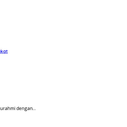
akat
aturahmi dengan…