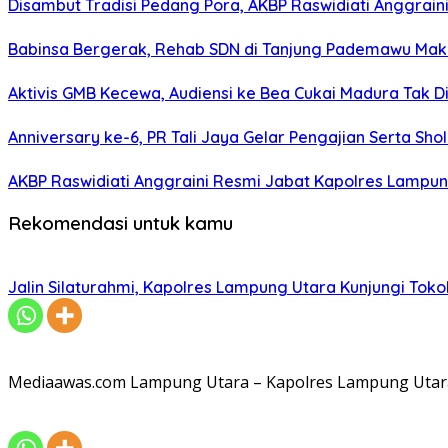
Disambut Tradisi Pedang Pora, AKBP Raswidiati Anggraini
Babinsa Bergerak, Rehab SDN di Tanjung Pademawu Mak
Aktivis GMB Kecewa, Audiensi ke Bea Cukai Madura Tak D
Anniversary ke-6, PR Tali Jaya Gelar Pengajian Serta Sh
AKBP Raswidiati Anggraini Resmi Jabat Kapolres Lampun
Rekomendasi untuk kamu
Jalin Silaturahmi, Kapolres Lampung Utara Kunjungi To
Mediaawas.com Lampung Utara – Kapolres Lampung Utara A