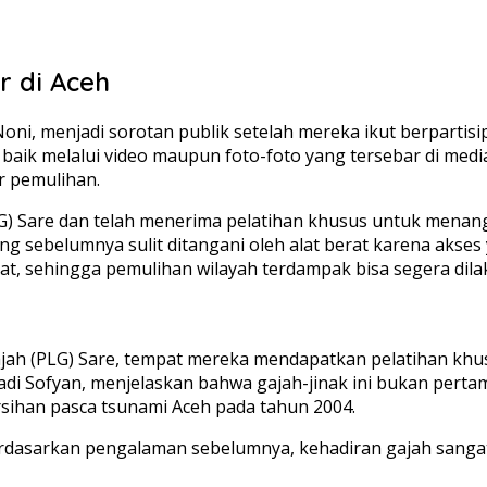
r di Aceh
n Noni, menjadi sorotan publik setelah mereka ikut berparti
, baik melalui video maupun foto-foto yang tersebar di med
r pemulihan.
LG) Sare dan telah menerima pelatihan khusus untuk menanga
 sebelumnya sulit ditangani oleh alat berat karena akse
t, sehingga pemulihan wilayah terdampak bisa segera dila
Gajah (PLG) Sare, tempat mereka mendapatkan pelatihan kh
di Sofyan, menjelaskan bahwa gajah-jinak ini bukan pertama
ihan pasca tsunami Aceh pada tahun 2004.
. Berdasarkan pengalaman sebelumnya, kehadiran gajah san