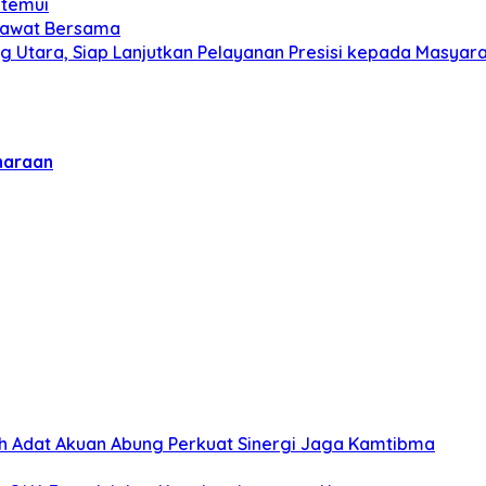
itemui
olawat Bersama
g Utara, Siap Lanjutkan Pelayanan Presisi kepada Masyar
haraan
koh Adat Akuan Abung Perkuat Sinergi Jaga Kamtibma