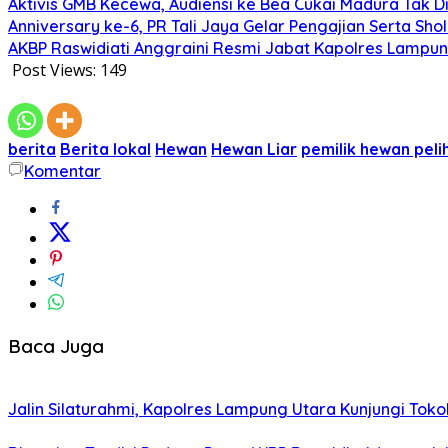
Aktivis GMB Kecewa, Audiensi ke Bea Cukai Madura Tak D
Anniversary ke-6, PR Tali Jaya Gelar Pengajian Serta Sh
AKBP Raswidiati Anggraini Resmi Jabat Kapolres Lampun
Post Views:
149
berita
Berita lokal
Hewan
Hewan Liar
pemilik hewan peli
Komentar
Baca Juga
Jalin Silaturahmi, Kapolres Lampung Utara Kunjungi To