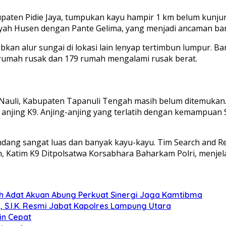
paten Pidie Jaya, tumpukan kayu hampir 1 km belum kunjun
yah Husen dengan Pante Gelima, yang menjadi ancaman banj
 alur sungai di lokasi lain lenyap tertimbun lumpur. Banji
8 rumah rusak dan 179 rumah mengalami rusak berat.
 Nauli, Kabupaten Tapanuli Tengah masih belum ditemukan.
n anjing K9. Anjing-anjing yang terlatih dengan kemampua
dang sangat luas dan banyak kayu-kayu. Tim Search and Re
an, Katim K9 Ditpolsatwa Korsabhara Baharkam Polri, menjel
koh Adat Akuan Abung Perkuat Sinergi Jaga Kamtibma
, S.I.K. Resmi Jabat Kapolres Lampung Utara
in Cepat