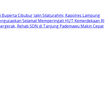
i Buperta Cibubur
Jalin Silaturahmi, Kapolres Lampung
Mengucapkan Selamat Memperingati HUT Kemerdekaan RI
Bergerak, Rehab SDN di Tanjung Pademawu Makin Cepat