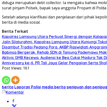
diduga merupakan debt collector. Ia mengaku bahwa mobil t
surat pinjam Polsek, bapak saya anggota Propam di Polda 
Setelah adanya klarifikasi dan penjelasan dari pihak kepo
berita di media sosial.
Berita Terkait
Kapolres Lampung Utara Perkuat Sinergi dengan Kalapa
Jalin Silaturahmi, Kapolres Lampung Utara Kunjungi To
Disambut Tradisi Pedang Pora, AKBP Raswidiati Anggraini
Babinsa Bergerak, Rehab SDN di Tanjung Pademawu Mak
Aktivis GMB Kecewa, Audiensi ke Bea Cukai Madura Tak D
Anniversary ke-6, PR Tali Jaya Gelar Pengajian Serta Sh
Post Views:
161
berita
Laporan Polisi
media berita
penipuan dan penipu
Komentar