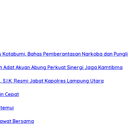
s Kotabumi, Bahas Pemberantasan Narkoba dan Pungli
koh Adat Akuan Abung Perkuat Sinergi Jaga Kamtibma
, S.I.K. Resmi Jabat Kapolres Lampung Utara
in Cepat
itemui
olawat Bersama