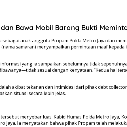
an Bawa Mobil Barang Bukti Memint
ku sebagai anak anggota Propam Polda Metro Jaya dan memb
EP (nama samaran) menyampaikan permintaan maaf kepada in
wa informasi yang ia sampaikan sebelumnya tidak sepenuhn
dibawanya—tidak sesuai dengan kenyataan. “Kedua hal terseb
ah akibat tekanan dan intimidasi dari pihak debt collector
kan situasi secara lebih jelas.
deo tersebut menyebar luas. Kabid Humas Polda Metro Jaya
etro Jaya. Ia menyatakan bahwa pihak Propam telah melaku