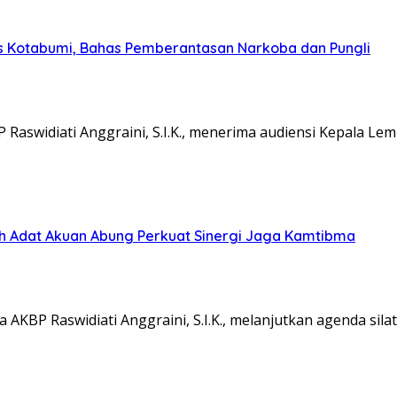
s Kotabumi, Bahas Pemberantasan Narkoba dan Pungli
aswidiati Anggraini, S.I.K., menerima audiensi Kepala L
koh Adat Akuan Abung Perkuat Sinergi Jaga Kamtibma
KBP Raswidiati Anggraini, S.I.K., melanjutkan agenda sil