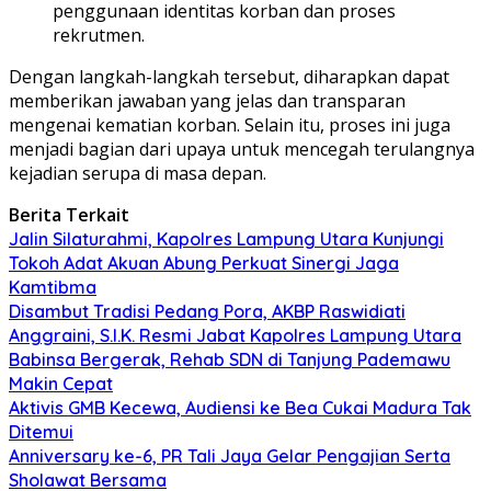
penggunaan identitas korban dan proses
rekrutmen.
Dengan langkah-langkah tersebut, diharapkan dapat
memberikan jawaban yang jelas dan transparan
mengenai kematian korban. Selain itu, proses ini juga
menjadi bagian dari upaya untuk mencegah terulangnya
kejadian serupa di masa depan.
Berita Terkait
Jalin Silaturahmi, Kapolres Lampung Utara Kunjungi
Tokoh Adat Akuan Abung Perkuat Sinergi Jaga
Kamtibma
Disambut Tradisi Pedang Pora, AKBP Raswidiati
Anggraini, S.I.K. Resmi Jabat Kapolres Lampung Utara
Babinsa Bergerak, Rehab SDN di Tanjung Pademawu
Makin Cepat
Aktivis GMB Kecewa, Audiensi ke Bea Cukai Madura Tak
Ditemui
Anniversary ke-6, PR Tali Jaya Gelar Pengajian Serta
Sholawat Bersama