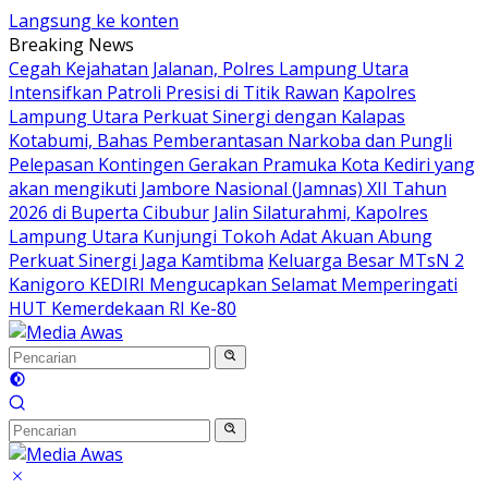
Langsung ke konten
Breaking News
Cegah Kejahatan Jalanan, Polres Lampung Utara
Intensifkan Patroli Presisi di Titik Rawan
Kapolres
Lampung Utara Perkuat Sinergi dengan Kalapas
Kotabumi, Bahas Pemberantasan Narkoba dan Pungli
Pelepasan Kontingen Gerakan Pramuka Kota Kediri yang
akan mengikuti Jambore Nasional (Jamnas) XII Tahun
2026 di Buperta Cibubur
Jalin Silaturahmi, Kapolres
Lampung Utara Kunjungi Tokoh Adat Akuan Abung
Perkuat Sinergi Jaga Kamtibma
Keluarga Besar MTsN 2
Kanigoro KEDIRI Mengucapkan Selamat Memperingati
HUT Kemerdekaan RI Ke-80