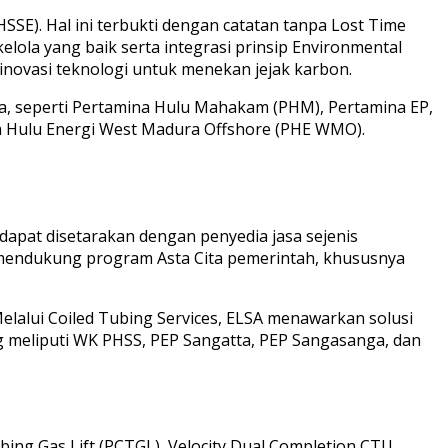
SE). Hal ini terbukti dengan catatan tanpa Lost Time
elola yang baik serta integrasi prinsip Environmental
inovasi teknologi untuk menekan jejak karbon.
ma, seperti Pertamina Hulu Mahakam (PHM), Pertamina EP,
a Hulu Energi West Madura Offshore (PHE WMO).
apat disetarakan dengan penyedia jasa sejenis
ni mendukung program Asta Cita pemerintah, khususnya
elalui Coiled Tubing Services, ELSA menawarkan solusi
 meliputi WK PHSS, PEP Sangatta, PEP Sangasanga, dan
ng Gas Lift (PCTGL), Velocity Dual Completion CTU,