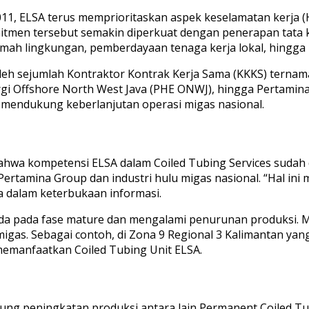
1, ELSA terus memprioritaskan aspek keselamatan kerja (HS
 Komitmen tersebut semakin diperkuat dengan penerapan tata k
amah lingkungan, pemberdayaan tenaga kerja lokal, hingga 
 oleh sejumlah Kontraktor Kontrak Kerja Sama (KKKS) terna
gi Offshore North West Java (PHE ONWJ), hingga Pertamin
 mendukung keberlanjutan operasi migas nasional.
hwa kompetensi ELSA dalam Coiled Tubing Services sudah d
i Pertamina Group dan industri hulu migas nasional. “Hal i
a dalam keterbukaan informasi.
rada pada fase mature dan mengalami penurunan produksi. M
s. Sebagai contoh, di Zona 9 Regional 3 Kalimantan yang
memanfaatkan Coiled Tubing Unit ELSA.
g peningkatan produksi antara lain Permanent Coiled Tubi