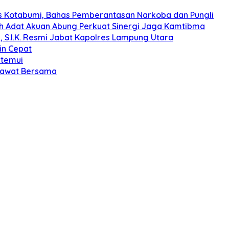
s Kotabumi, Bahas Pemberantasan Narkoba dan Pungli
koh Adat Akuan Abung Perkuat Sinergi Jaga Kamtibma
, S.I.K. Resmi Jabat Kapolres Lampung Utara
in Cepat
itemui
olawat Bersama