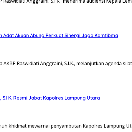
aswidiati Anggraini, S.I.K., menerima audiensi Kepala L
koh Adat Akuan Abung Perkuat Sinergi Jaga Kamtibma
KBP Raswidiati Anggraini, S.I.K., melanjutkan agenda sil
, S.I.K. Resmi Jabat Kapolres Lampung Utara
nuh khidmat mewarnai penyambutan Kapolres Lampung Ut