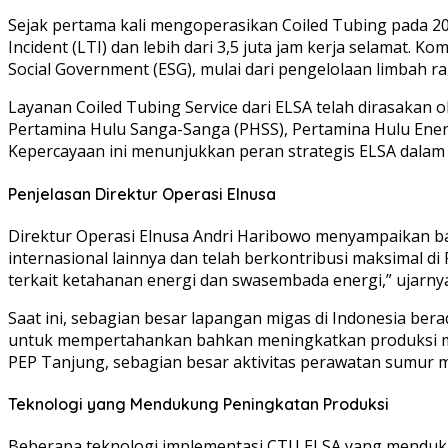
Sejak pertama kali mengoperasikan Coiled Tubing pada 201
Incident (LTI) dan lebih dari 3,5 juta jam kerja selamat.
Social Government (ESG), mulai dari pengelolaan limbah r
Layanan Coiled Tubing Service dari ELSA telah dirasakan
Pertamina Hulu Sanga-Sanga (PHSS), Pertamina Hulu Ener
Kepercayaan ini menunjukkan peran strategis ELSA dalam
Penjelasan Direktur Operasi Elnusa
Direktur Operasi Elnusa Andri Haribowo menyampaikan ba
internasional lainnya dan telah berkontribusi maksimal d
terkait ketahanan energi dan swasembada energi,” ujarny
Saat ini, sebagian besar lapangan migas di Indonesia be
untuk mempertahankan bahkan meningkatkan produksi miga
PEP Tanjung, sebagian besar aktivitas perawatan sumur 
Teknologi yang Mendukung Peningkatan Produksi
Beberapa teknologi implementasi CTU ELSA yang mendukun