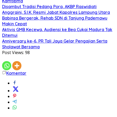
Kamtibma
Disambut Tradisi Pedang Pora, AKBP Raswidiati
Anggraini, S.I.K. Resmi Jabat Kapolres Lampung Utara
Babinsa Bergerak, Rehab SDN di Tanjung Pademawu
Makin Cepat
Aktivis GMB Kecewa, Audiensi ke Bea Cukai Madura Tak
Ditemui
Anniversary ke-6, PR Tali Jaya Gelar Pengajian Serta
Sholawat Bersama
Post Views:
98
Komentar