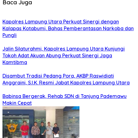
Baca Juga
Kapolres Lampung Utara Perkuat Sinergi dengan
Kalapas Kotabumi, Bahas Pemberantasan Narkoba dan
Pungli
Jalin Silaturahmi, Kapolres Lampung Utara Kunjungi
Tokoh Adat Akuan Abung Perkuat Sinergi Jaga
Kamtibma
Disambut Tradisi Pedang Pora, AKBP Raswidiati
Anggraini, S.I.K. Resmi Jabat Kapolres Lampung Utara
Babinsa Bergerak, Rehab SDN di Tanjung Pademawu
Makin Cepat