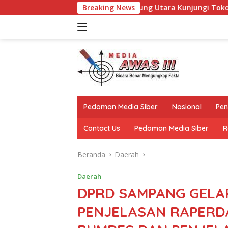
Langsung
, Kapolres Lampung Utara Kunjungi Tokoh Adat Akuan Abung Pe
Breaking News
ke
konten
Pedoman Media Siber
Nasional
Pen
Contact Us
Pedoman Media Siber
R
Beranda
Daerah
Daerah
DPRD SAMPANG GELA
PENJELASAN RAPERD