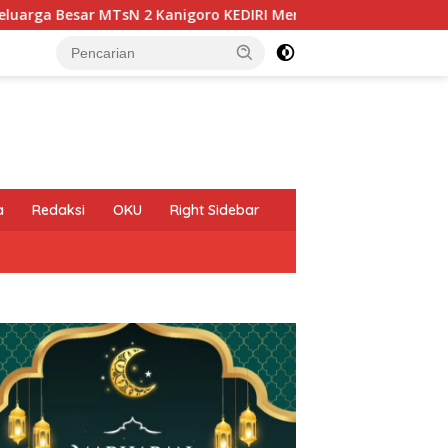
anigoro KEDIRI Mengucapkan Selamat Memperingati HUT Kemer
a
Redaksi
OKU
Right Sidebar