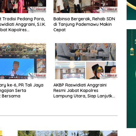
 Tradisi Pedang Pora,
Babinsa Bergerak, Rehab SDN
idiati Anggraini, S.I.K.
di Tanjung Pademawu Makin
bat Kapolres
Cepat
 Utara
ary ke-6, PR Tali Jaya
AKBP Raswidiati Anggraini
ngajian Serta
Resmi Jabat Kapolres
t Bersama
Lampung Utara, Siap Lanjutkan
Pelayanan Presisi kepada
Masyarakat