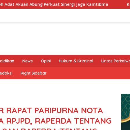
rkuat Sinergi Jaga Kamtibma
Keluarga Besar MTsN 2 K
didikan
News
Opini
Hukum & Kriminal
Lintas Peristiw
edaksi
Right Sidebar
R RAPAT PARIPURNA NOTA
A RPJPD, RAPERDA TENTANG