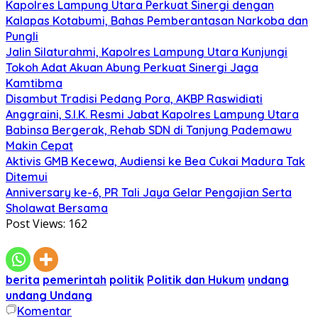
Kapolres Lampung Utara Perkuat Sinergi dengan
Kalapas Kotabumi, Bahas Pemberantasan Narkoba dan
Pungli
Jalin Silaturahmi, Kapolres Lampung Utara Kunjungi
Tokoh Adat Akuan Abung Perkuat Sinergi Jaga
Kamtibma
Disambut Tradisi Pedang Pora, AKBP Raswidiati
Anggraini, S.I.K. Resmi Jabat Kapolres Lampung Utara
Babinsa Bergerak, Rehab SDN di Tanjung Pademawu
Makin Cepat
Aktivis GMB Kecewa, Audiensi ke Bea Cukai Madura Tak
Ditemui
Anniversary ke-6, PR Tali Jaya Gelar Pengajian Serta
Sholawat Bersama
Post Views:
162
berita
pemerintah
politik
Politik dan Hukum
undang
undang Undang
Komentar