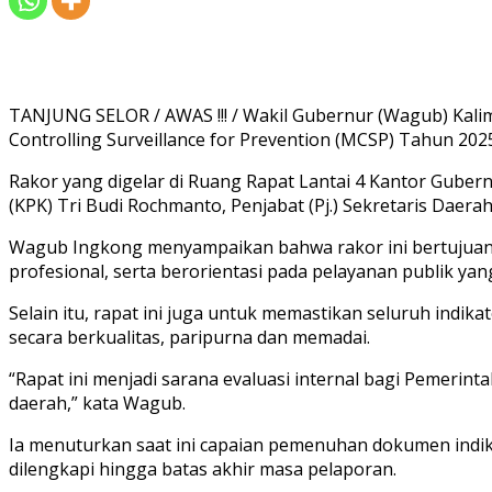
TANJUNG SELOR / AWAS !!! / Wakil Gubernur (Wagub) Kalima
Controlling Surveillance for Prevention (MCSP) Tahun 202
Rakor yang digelar di Ruang Rapat Lantai 4 Kantor Gubern
(KPK) Tri Budi Rochmanto, Penjabat (Pj.) Sekretaris Daerah
Wagub Ingkong menyampaikan bahwa rakor ini bertujuan u
profesional, serta berorientasi pada pelayanan publik yan
Selain itu, rapat ini juga untuk memastikan seluruh ind
secara berkualitas, paripurna dan memadai.
“Rapat ini menjadi sarana evaluasi internal bagi Pemerin
daerah,” kata Wagub.
Ia menuturkan saat ini capaian pemenuhan dokumen indik
dilengkapi hingga batas akhir masa pelaporan.