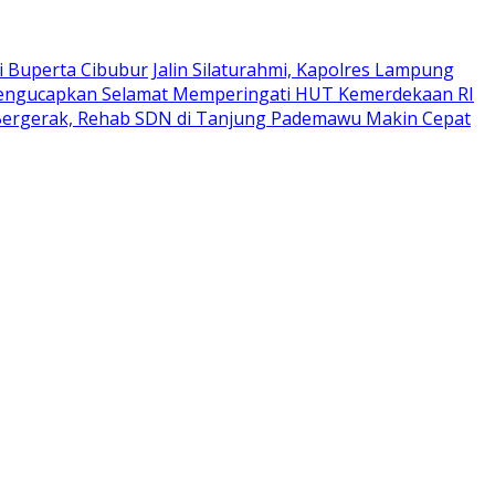
i Buperta Cibubur
Jalin Silaturahmi, Kapolres Lampung
Mengucapkan Selamat Memperingati HUT Kemerdekaan RI
Bergerak, Rehab SDN di Tanjung Pademawu Makin Cepat