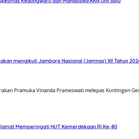
uskesmas Kedungwaru dan Mahasiswa KKN UIN Satu
akan mengikuti Jambore Nasional (Jamnas) XII Tahun 2026
Gerakan Pramuka Vinanda Prameswati melepas Kontingen G
elamat Memperingati HUT Kemerdekaan RI Ke-80