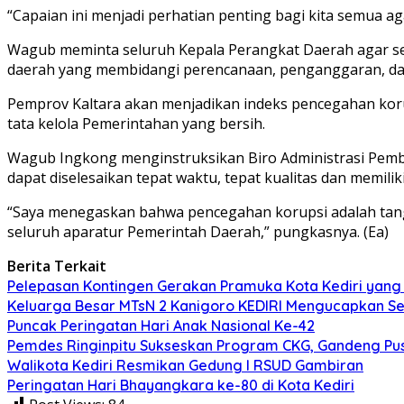
“Capaian ini menjadi perhatian penting bagi kita semua 
Wagub meminta seluruh Kepala Perangkat Daerah agar s
daerah yang membidangi perencanaan, penganggaran, dan
Pemprov Kaltara akan menjadikan indeks pencegahan kor
tata kelola Pemerintahan yang bersih.
Wagub Ingkong menginstruksikan Biro Administrasi Pemb
dapat diselesaikan tepat waktu, tepat kualitas dan memilik
“Saya menegaskan bahwa pencegahan korupsi adalah tang
seluruh aparatur Pemerintah Daerah,” pungkasnya. (Ea)
Berita Terkait
Pelepasan Kontingen Gerakan Pramuka Kota Kediri yang 
Keluarga Besar MTsN 2 Kanigoro KEDIRI Mengucapkan S
Puncak Peringatan Hari Anak Nasional Ke-42
Pemdes Ringinpitu Sukseskan Program CKG, Gandeng P
Walikota Kediri Resmikan Gedung I RSUD Gambiran
Peringatan Hari Bhayangkara ke-80 di Kota Kediri