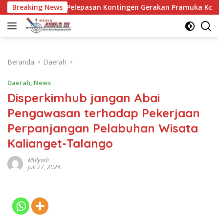
Langsung
Breaking News
Pelepasan Kontingen Gerakan Pramuka Kota Kediri yang aka
ke
konten
Beranda
Daerah
Daerah
,
News
Disperkimhub jangan Abai
Pengawasan terhadap Pekerjaan
Perpanjangan Pelabuhan Wisata
Kalianget-Talango
Mulyadi
Juli 27, 2024