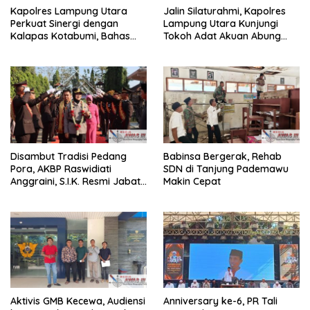
Kapolres Lampung Utara
Jalin Silaturahmi, Kapolres
Perkuat Sinergi dengan
Lampung Utara Kunjungi
Kalapas Kotabumi, Bahas
Tokoh Adat Akuan Abung
Pemberantasan Narkoba
Perkuat Sinergi Jaga
dan Pungli
Kamtibma
Disambut Tradisi Pedang
Babinsa Bergerak, Rehab
Pora, AKBP Raswidiati
SDN di Tanjung Pademawu
Anggraini, S.I.K. Resmi Jabat
Makin Cepat
Kapolres Lampung Utara
Aktivis GMB Kecewa, Audiensi
Anniversary ke-6, PR Tali