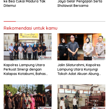
ke Bea Cukai Madura Tak
Jaya Gelar Pengajian Serta
Ditemui
Sholawat Bersama
Rekomendasi untuk kamu
Kapolres Lampung Utara
Jalin Silaturahmi, Kapolres
Perkuat Sinergi dengan
Lampung Utara Kunjungi
Kalapas Kotabumi, Bahas
Tokoh Adat Akuan Abung
Pemberantasan Narkoba
Perkuat Sinergi Jaga
dan Pungli
Kamtibma