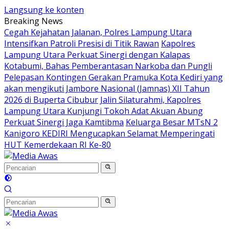
Langsung ke konten
Breaking News
Cegah Kejahatan Jalanan, Polres Lampung Utara
Intensifkan Patroli Presisi di Titik Rawan
Kapolres
Lampung Utara Perkuat Sinergi dengan Kalapas
Kotabumi, Bahas Pemberantasan Narkoba dan Pungli
Pelepasan Kontingen Gerakan Pramuka Kota Kediri yang
akan mengikuti Jambore Nasional (Jamnas) XII Tahun
2026 di Buperta Cibubur
Jalin Silaturahmi, Kapolres
Lampung Utara Kunjungi Tokoh Adat Akuan Abung
Perkuat Sinergi Jaga Kamtibma
Keluarga Besar MTsN 2
Kanigoro KEDIRI Mengucapkan Selamat Memperingati
HUT Kemerdekaan RI Ke-80