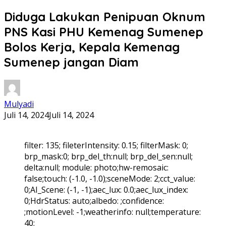
Diduga Lakukan Penipuan Oknum
PNS Kasi PHU Kemenag Sumenep
Bolos Kerja, Kepala Kemenag
Sumenep jangan Diam
Mulyadi
Juli 14, 2024
Juli 14, 2024
filter: 135; fileterIntensity: 0.15; filterMask: 0;
brp_mask:0; brp_del_th:null; brp_del_sen:null;
delta:null; module: photo;hw-remosaic:
false;touch: (-1.0, -1.0);sceneMode: 2;cct_value:
0;AI_Scene: (-1, -1);aec_lux: 0.0;aec_lux_index:
0;HdrStatus: auto;albedo: ;confidence:
;motionLevel: -1;weatherinfo: null;temperature:
40;