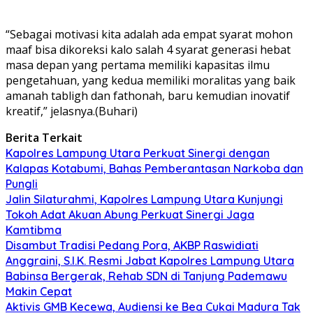
“Sebagai motivasi kita adalah ada empat syarat mohon
maaf bisa dikoreksi kalo salah 4 syarat generasi hebat
masa depan yang pertama memiliki kapasitas ilmu
pengetahuan, yang kedua memiliki moralitas yang baik
amanah tabligh dan fathonah, baru kemudian inovatif
kreatif,” jelasnya.(Buhari)
Berita Terkait
Kapolres Lampung Utara Perkuat Sinergi dengan
Kalapas Kotabumi, Bahas Pemberantasan Narkoba dan
Pungli
Jalin Silaturahmi, Kapolres Lampung Utara Kunjungi
Tokoh Adat Akuan Abung Perkuat Sinergi Jaga
Kamtibma
Disambut Tradisi Pedang Pora, AKBP Raswidiati
Anggraini, S.I.K. Resmi Jabat Kapolres Lampung Utara
Babinsa Bergerak, Rehab SDN di Tanjung Pademawu
Makin Cepat
Aktivis GMB Kecewa, Audiensi ke Bea Cukai Madura Tak