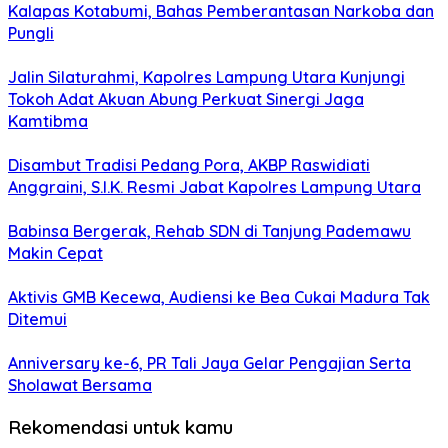
Kalapas Kotabumi, Bahas Pemberantasan Narkoba dan
Pungli
Jalin Silaturahmi, Kapolres Lampung Utara Kunjungi
Tokoh Adat Akuan Abung Perkuat Sinergi Jaga
Kamtibma
Disambut Tradisi Pedang Pora, AKBP Raswidiati
Anggraini, S.I.K. Resmi Jabat Kapolres Lampung Utara
Babinsa Bergerak, Rehab SDN di Tanjung Pademawu
Makin Cepat
Aktivis GMB Kecewa, Audiensi ke Bea Cukai Madura Tak
Ditemui
Anniversary ke-6, PR Tali Jaya Gelar Pengajian Serta
Sholawat Bersama
Rekomendasi untuk kamu