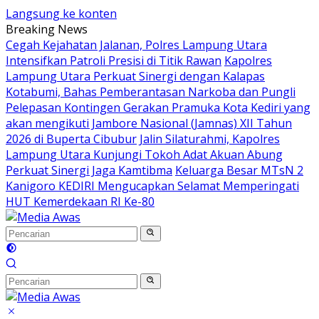
Langsung ke konten
Breaking News
Cegah Kejahatan Jalanan, Polres Lampung Utara
Intensifkan Patroli Presisi di Titik Rawan
Kapolres
Lampung Utara Perkuat Sinergi dengan Kalapas
Kotabumi, Bahas Pemberantasan Narkoba dan Pungli
Pelepasan Kontingen Gerakan Pramuka Kota Kediri yang
akan mengikuti Jambore Nasional (Jamnas) XII Tahun
2026 di Buperta Cibubur
Jalin Silaturahmi, Kapolres
Lampung Utara Kunjungi Tokoh Adat Akuan Abung
Perkuat Sinergi Jaga Kamtibma
Keluarga Besar MTsN 2
Kanigoro KEDIRI Mengucapkan Selamat Memperingati
HUT Kemerdekaan RI Ke-80