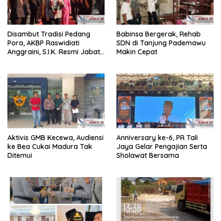
Disambut Tradisi Pedang
Babinsa Bergerak, Rehab
Pora, AKBP Raswidiati
SDN di Tanjung Pademawu
Anggraini, S.I.K. Resmi Jabat
Makin Cepat
Kapolres Lampung Utara
Aktivis GMB Kecewa, Audiensi
Anniversary ke-6, PR Tali
ke Bea Cukai Madura Tak
Jaya Gelar Pengajian Serta
Ditemui
Sholawat Bersama