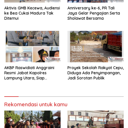
Aktivis GMB Kecewa, Audiensi
Anniversary ke-6, PR Tali
ke Bea Cukai Madura Tak
Jaya Gelar Pengajian Serta
Ditemui
Sholawat Bersama
AKBP Raswidiati Anggraini
Proyek Sekolah Rakyat Cepu,
Resmi Jabat Kapolres
Diduga Ada Penyimpangan,
Lampung Utara, Siap
Jadi Sorotan Publik
Lanjutkan Pelayanan Presisi
kepada Masyarakat
Rekomendasi untuk kamu