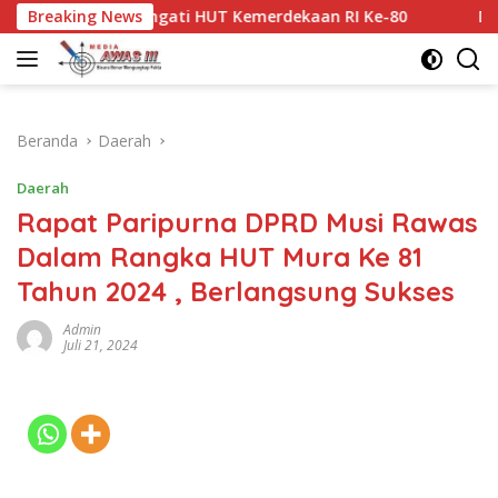
Langsung
mperingati HUT Kemerdekaan RI Ke-80
Breaking News
Disambut Tradis
ke
konten
Beranda
Daerah
Daerah
Rapat Paripurna DPRD Musi Rawas
Dalam Rangka HUT Mura Ke 81
Tahun 2024 , Berlangsung Sukses
Admin
Juli 21, 2024