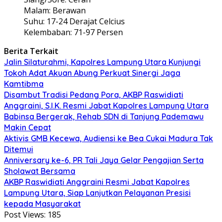
Malam: Berawan
Suhu: 17-24 Derajat Celcius
Kelembaban: 71-97 Persen
Berita Terkait
Jalin Silaturahmi, Kapolres Lampung Utara Kunjungi
Tokoh Adat Akuan Abung Perkuat Sinergi Jaga
Kamtibma
Disambut Tradisi Pedang Pora, AKBP Raswidiati
Anggraini, S.I.K. Resmi Jabat Kapolres Lampung Utara
Babinsa Bergerak, Rehab SDN di Tanjung Pademawu
Makin Cepat
Aktivis GMB Kecewa, Audiensi ke Bea Cukai Madura Tak
Ditemui
Anniversary ke-6, PR Tali Jaya Gelar Pengajian Serta
Sholawat Bersama
AKBP Raswidiati Anggraini Resmi Jabat Kapolres
Lampung Utara, Siap Lanjutkan Pelayanan Presisi
kepada Masyarakat
Post Views:
185