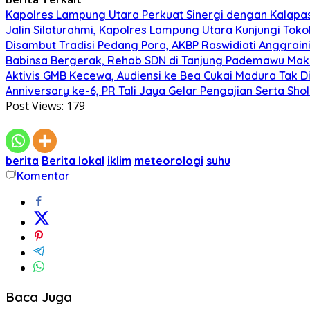
Kapolres Lampung Utara Perkuat Sinergi dengan Kalapa
Jalin Silaturahmi, Kapolres Lampung Utara Kunjungi To
Disambut Tradisi Pedang Pora, AKBP Raswidiati Anggraini
Babinsa Bergerak, Rehab SDN di Tanjung Pademawu Mak
Aktivis GMB Kecewa, Audiensi ke Bea Cukai Madura Tak D
Anniversary ke-6, PR Tali Jaya Gelar Pengajian Serta Sh
Post Views:
179
berita
Berita lokal
iklim
meteorologi
suhu
Komentar
Baca Juga