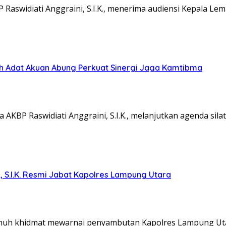
aswidiati Anggraini, S.I.K., menerima audiensi Kepala L
koh Adat Akuan Abung Perkuat Sinergi Jaga Kamtibma
KBP Raswidiati Anggraini, S.I.K., melanjutkan agenda sil
, S.I.K. Resmi Jabat Kapolres Lampung Utara
nuh khidmat mewarnai penyambutan Kapolres Lampung Ut