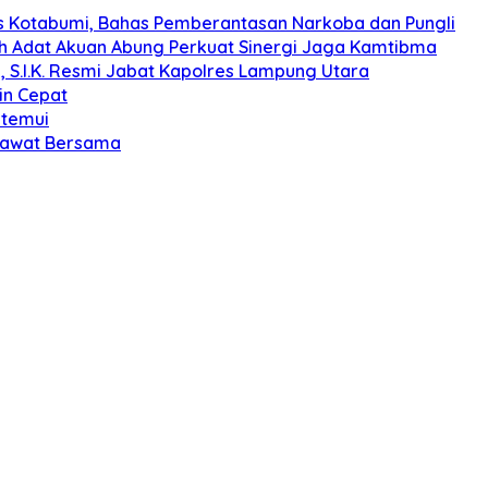
s Kotabumi, Bahas Pemberantasan Narkoba dan Pungli
koh Adat Akuan Abung Perkuat Sinergi Jaga Kamtibma
, S.I.K. Resmi Jabat Kapolres Lampung Utara
in Cepat
itemui
olawat Bersama