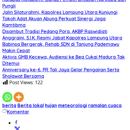
Pungli
Jalin Silaturahmi, Kapolres Lampung Utara Kunjungi
Tokoh Adat Akuan Abung Perkuat Sinergi Jaga
Kamtibma
Disambut Tradisi Pedang Pora, AKBP Raswidiati
Anggraini, S.I.K. Resmi Jabat Kapolres Lampung Utara
Babinsa Bergerak, Rehab SDN di Tanjung Pademawu
Makin Cepat
Aktivis GMB Kecewa, Audiensi ke Bea Cukai Madura Tak
Ditemui
Anniversary ke-6, PR Tali Jaya Gelar Pengajian Serta
Sholawat Bersama
Post Views:
122
berita
Berita lokal
hujan
meteorologi
ramalan cuaca
Komentar