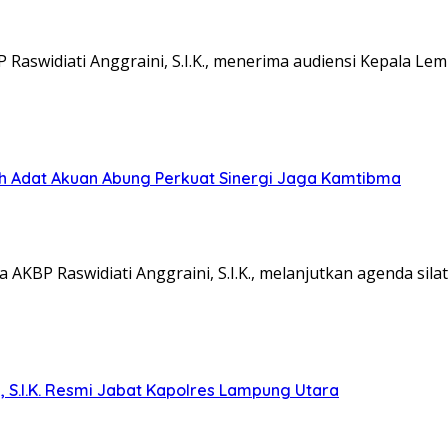
aswidiati Anggraini, S.I.K., menerima audiensi Kepala L
koh Adat Akuan Abung Perkuat Sinergi Jaga Kamtibma
KBP Raswidiati Anggraini, S.I.K., melanjutkan agenda sil
, S.I.K. Resmi Jabat Kapolres Lampung Utara