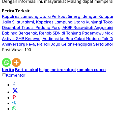
Dengan informasi ini, masyarakat Malang dapat mempersiapk
Berita Terkait
Kapolres Lampung Utara Perkuat Sinergi dengan Kalapa
Jalin Silaturahmi, Kapolres Lampung Utara Kunjungi To
Disambut Tradisi Pedang Pora, AKBP Raswidiati Anggraini
Babinsa Bergerak, Rehab SDN di Tanjung Pademawu Mak
Aktivis GMB Kecewa, Audiensi ke Bea Cukai Madura Tak D
Anniversary ke-6, PR Tali Jaya Gelar Pengajian Serta Sh
Post Views:
190
berita
Berita lokal
hujan
meteorologi
ramalan cuaca
Komentar