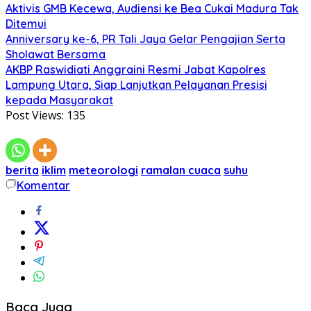
Aktivis GMB Kecewa, Audiensi ke Bea Cukai Madura Tak
Ditemui
Anniversary ke-6, PR Tali Jaya Gelar Pengajian Serta
Sholawat Bersama
AKBP Raswidiati Anggraini Resmi Jabat Kapolres
Lampung Utara, Siap Lanjutkan Pelayanan Presisi
kepada Masyarakat
Post Views:
135
berita
iklim
meteorologi
ramalan cuaca
suhu
Komentar
Baca Juga