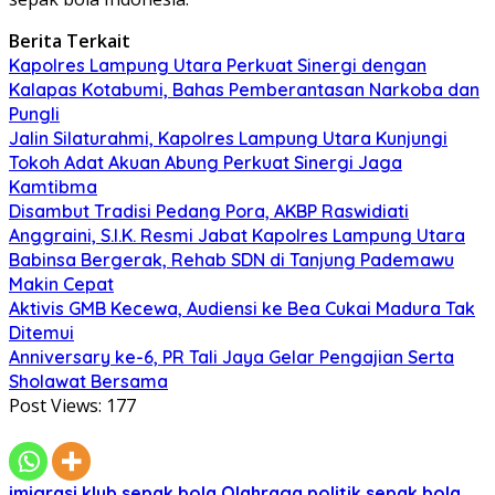
Berita Terkait
Kapolres Lampung Utara Perkuat Sinergi dengan
Kalapas Kotabumi, Bahas Pemberantasan Narkoba dan
Pungli
Jalin Silaturahmi, Kapolres Lampung Utara Kunjungi
Tokoh Adat Akuan Abung Perkuat Sinergi Jaga
Kamtibma
Disambut Tradisi Pedang Pora, AKBP Raswidiati
Anggraini, S.I.K. Resmi Jabat Kapolres Lampung Utara
Babinsa Bergerak, Rehab SDN di Tanjung Pademawu
Makin Cepat
Aktivis GMB Kecewa, Audiensi ke Bea Cukai Madura Tak
Ditemui
Anniversary ke-6, PR Tali Jaya Gelar Pengajian Serta
Sholawat Bersama
Post Views:
177
imigrasi
klub sepak bola
Olahraga
politik
sepak bola