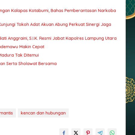
dengan Kalapas Kotabumi, Bahas Pemberantasan Narkoba
 Kunjungi Tokoh Adat Akuan Abung Perkuat Sinergi Jaga
ati Anggraini, S.I.K. Resmi Jabat Kapolres Lampung Utara
Pademawu Makin Cepat
 Madura Tak Ditemui
jian Serta Sholawat Bersama
mantis
kencan dan hubungan