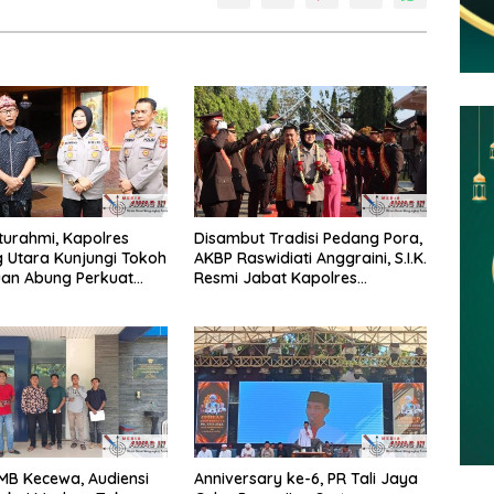
aturahmi, Kapolres
Disambut Tradisi Pedang Pora,
 Utara Kunjungi Tokoh
AKBP Raswidiati Anggraini, S.I.K.
uan Abung Perkuat
Resmi Jabat Kapolres
Jaga Kamtibma
Lampung Utara
GMB Kecewa, Audiensi
Anniversary ke-6, PR Tali Jaya