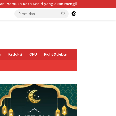
n mengikuti Jambore Nasional (Jamnas) XII Tahun 2026 di Bupe
a
Redaksi
OKU
Right Sidebar