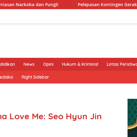
Pelepasan Kontingen Gerakan Pramuka Kota Kediri yang aka
didikan
News
Opini
Hukum & Kriminal
Lintas Peristiw
edaksi
Right Sidebar
ma Love Me: Seo Hyun Jin