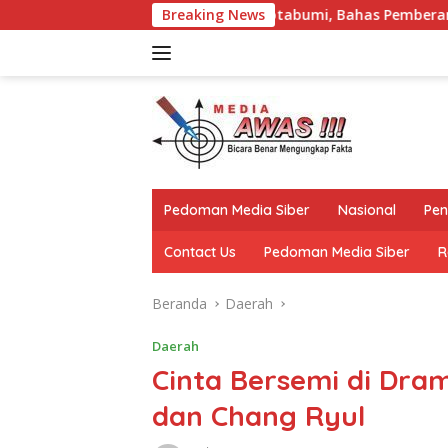
Langsung
apas Kotabumi, Bahas Pemberantasan Narkoba dan Pungli
Breaking News
ke
konten
Pedoman Media Siber
Nasional
Pen
Contact Us
Pedoman Media Siber
R
Beranda
Daerah
Daerah
Cinta Bersemi di Dra
dan Chang Ryul