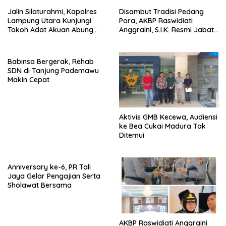
Jalin Silaturahmi, Kapolres
Disambut Tradisi Pedang
Lampung Utara Kunjungi
Pora, AKBP Raswidiati
Tokoh Adat Akuan Abung
Anggraini, S.I.K. Resmi Jabat
Perkuat Sinergi Jaga
Kapolres Lampung Utara
Kamtibma
Babinsa Bergerak, Rehab
SDN di Tanjung Pademawu
Makin Cepat
Aktivis GMB Kecewa, Audiensi
ke Bea Cukai Madura Tak
Ditemui
Anniversary ke-6, PR Tali
Jaya Gelar Pengajian Serta
Sholawat Bersama
AKBP Raswidiati Anggraini