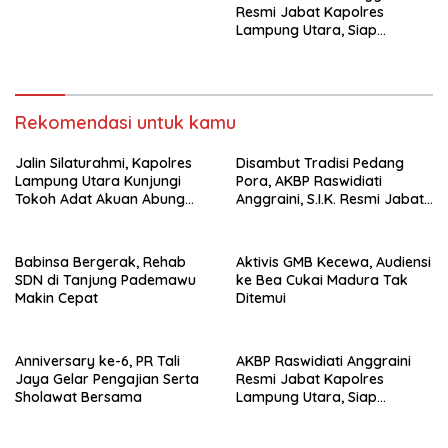
Resmi Jabat Kapolres
Lampung Utara, Siap
Lanjutkan Pelayanan Presisi
kepada Masyarakat
Rekomendasi untuk kamu
Jalin Silaturahmi, Kapolres
Disambut Tradisi Pedang
Lampung Utara Kunjungi
Pora, AKBP Raswidiati
Tokoh Adat Akuan Abung
Anggraini, S.I.K. Resmi Jabat
Perkuat Sinergi Jaga
Kapolres Lampung Utara
Kamtibma
Babinsa Bergerak, Rehab
Aktivis GMB Kecewa, Audiensi
SDN di Tanjung Pademawu
ke Bea Cukai Madura Tak
Makin Cepat
Ditemui
Anniversary ke-6, PR Tali
AKBP Raswidiati Anggraini
Jaya Gelar Pengajian Serta
Resmi Jabat Kapolres
Sholawat Bersama
Lampung Utara, Siap
Lanjutkan Pelayanan Presisi
kepada Masyarakat