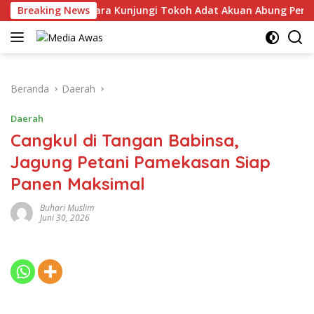
Langsung
lres Lampung Utara Kunjungi Tokoh Adat Akuan Abung Perkuat 
Breaking News
ke
konten
Beranda
Daerah
Daerah
Cangkul di Tangan Babinsa,
Jagung Petani Pamekasan Siap
Panen Maksimal
Buhari Muslim
Juni 30, 2026