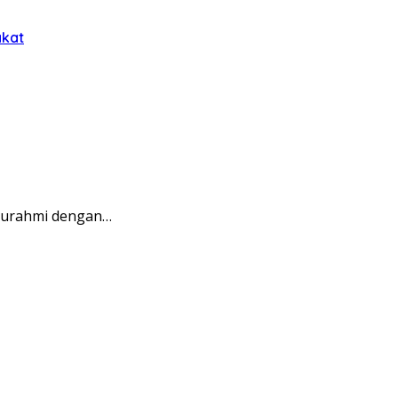
akat
aturahmi dengan…