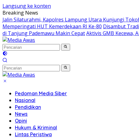
Langsung ke konten
Breaking News
Jalin Silaturahmi, Kapolres Lampung Utara Kunjungi Tok
Memperingati HUT Kemerdekaan RI Ke-80
Disambut Tradi
di Tanjung Pademawu Makin Cepat
Aktivis GMB Kecewa, A
Pedoman Media Siber
Nasional
Pendidikan
News
Opini
Hukum & Kriminal
Lintas Peristiwa