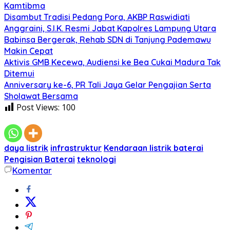
Kamtibma
Disambut Tradisi Pedang Pora, AKBP Raswidiati
Anggraini, S.I.K. Resmi Jabat Kapolres Lampung Utara
Babinsa Bergerak, Rehab SDN di Tanjung Pademawu
Makin Cepat
Aktivis GMB Kecewa, Audiensi ke Bea Cukai Madura Tak
Ditemui
Anniversary ke-6, PR Tali Jaya Gelar Pengajian Serta
Sholawat Bersama
Post Views:
100
daya listrik
infrastruktur
Kendaraan listrik baterai
Pengisian Baterai
teknologi
Komentar