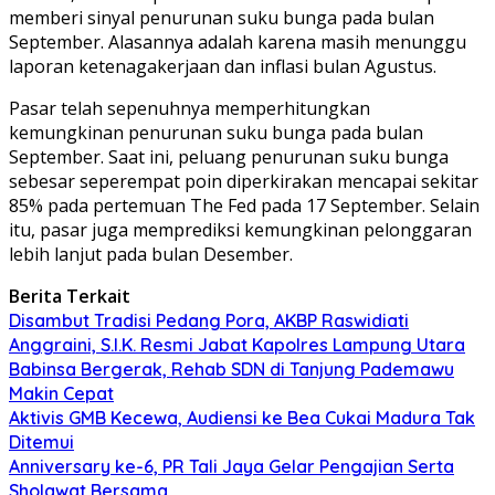
memberi sinyal penurunan suku bunga pada bulan
September. Alasannya adalah karena masih menunggu
laporan ketenagakerjaan dan inflasi bulan Agustus.
Pasar telah sepenuhnya memperhitungkan
kemungkinan penurunan suku bunga pada bulan
September. Saat ini, peluang penurunan suku bunga
sebesar seperempat poin diperkirakan mencapai sekitar
85% pada pertemuan The Fed pada 17 September. Selain
itu, pasar juga memprediksi kemungkinan pelonggaran
lebih lanjut pada bulan Desember.
Berita Terkait
Disambut Tradisi Pedang Pora, AKBP Raswidiati
Anggraini, S.I.K. Resmi Jabat Kapolres Lampung Utara
Babinsa Bergerak, Rehab SDN di Tanjung Pademawu
Makin Cepat
Aktivis GMB Kecewa, Audiensi ke Bea Cukai Madura Tak
Ditemui
Anniversary ke-6, PR Tali Jaya Gelar Pengajian Serta
Sholawat Bersama