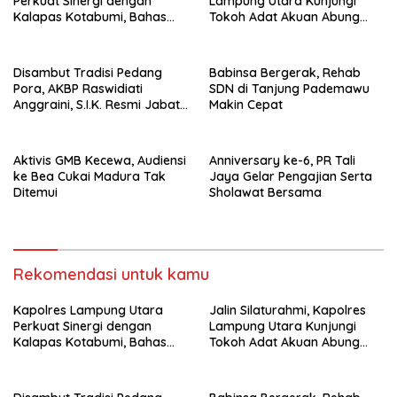
Perkuat Sinergi dengan
Lampung Utara Kunjungi
Kalapas Kotabumi, Bahas
Tokoh Adat Akuan Abung
Pemberantasan Narkoba
Perkuat Sinergi Jaga
dan Pungli
Kamtibma
Disambut Tradisi Pedang
Babinsa Bergerak, Rehab
Pora, AKBP Raswidiati
SDN di Tanjung Pademawu
Anggraini, S.I.K. Resmi Jabat
Makin Cepat
Kapolres Lampung Utara
Aktivis GMB Kecewa, Audiensi
Anniversary ke-6, PR Tali
ke Bea Cukai Madura Tak
Jaya Gelar Pengajian Serta
Ditemui
Sholawat Bersama
Rekomendasi untuk kamu
Kapolres Lampung Utara
Jalin Silaturahmi, Kapolres
Perkuat Sinergi dengan
Lampung Utara Kunjungi
Kalapas Kotabumi, Bahas
Tokoh Adat Akuan Abung
Pemberantasan Narkoba
Perkuat Sinergi Jaga
dan Pungli
Kamtibma