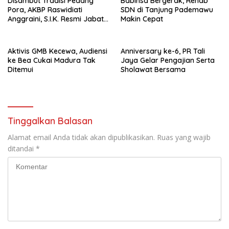
Disambut Tradisi Pedang
Babinsa Bergerak, Rehab
Pora, AKBP Raswidiati
SDN di Tanjung Pademawu
Anggraini, S.I.K. Resmi Jabat
Makin Cepat
Kapolres Lampung Utara
Aktivis GMB Kecewa, Audiensi
Anniversary ke-6, PR Tali
ke Bea Cukai Madura Tak
Jaya Gelar Pengajian Serta
Ditemui
Sholawat Bersama
Tinggalkan Balasan
Alamat email Anda tidak akan dipublikasikan.
Ruas yang wajib
ditandai
*