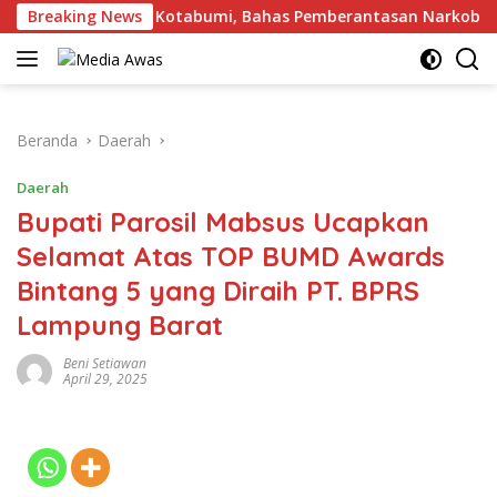
Langsung
dengan Kalapas Kotabumi, Bahas Pemberantasan Narkoba dan P
Breaking News
ke
konten
Beranda
Daerah
Daerah
Bupati Parosil Mabsus Ucapkan
Selamat Atas TOP BUMD Awards
Bintang 5 yang Diraih PT. BPRS
Lampung Barat
Beni Setiawan
April 29, 2025